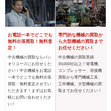
お電話一本でどこでも
専門的な機械の買取か
無料出張買取！無料査
ら
大型機械の買取まで
定！
お任せください！
中古機械の買取ならパシ
中古機械の買取実績
オリユースにお任せくだ
30,000社以上！発電機、
さい！中古機械をお電話
コンプレッサー、溶接機
一本でどこでも無料出張
買取から専門機械工具、
買取・無料査定させてい
工作機械、大型機械の買
ただきます！まずはお気
取までお任せください！
軽にお問い合わせくださ
い！