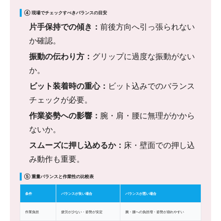
④ 現場でチェックすべきバランスの目安
片手保持での傾き：
前後方向へ引っ張られない
か確認。
振動の伝わり方：
グリップに過度な振動がない
か。
ビット装着時の重心：
ビット込みでのバランス
チェックが必要。
作業姿勢への影響：
腕・肩・腰に無理がかから
ないか。
スムーズに押し込めるか：
床・壁面での押し込
み動作も重要。
⑤ 重量バランスと作業性の比較表
条件
バランスが良い場合
バランスが悪い場合
作業負担
疲労が少ない・姿勢が安定
腕・腰への負担増・姿勢が崩れやすい