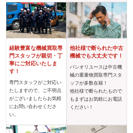
他社様で断られた
中古
経験豊富な機械買取専
機械でも大丈夫です！
門
スタッフが親切・丁
寧に
ご対応いたしま
パシオリユースは中古機
す！
械の重量物買取専門スタ
専門スタッフがご対応い
ッフが多数在籍！
たしますので、ご不明点
他社様で断られたもので
がございましたらお気軽
もまずはお気軽にお電話
にお問い合わせくださ
ください！
い。