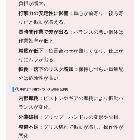
負担が増大。
打撃力の安定性に影響：
重心が前寄り・後ろ寄
りだと振動が増える。
長時間作業で差が出る：
バランスの悪い個体は
作業効率が低下。
精度が低下：
位置合わせが難しくなり、仕上が
りにムラが出る。
転倒・落下のリスク増加：
保持しづらい重量配
分は危険性が高い。
② 中古はつり機でバランスが崩れる原因
内部摩耗：
ピストンやギアの摩耗により振動バ
ランスが変化。
外装破損：
グリップ・ハンドルの変形や欠損。
整備不足：
グリス切れで振動が増し、操作性が
悪化。