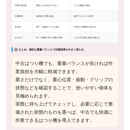
打撃の安定性
垂直に力が伝わりやすい
ブレや振動が増加
作業時間
効率的に作業が進む
疲労でスピードが低下
安全性
落下・誤操作リスクが低い
不安定で危険性が高まる
仕上がり
均一で精度の高い作業が可能
ムラや不正確な箇所が増える
⑥ まとめ：適切な重量バランスで作業効率が大きく変わる
中古はつり機でも、重量バランスが良ければ作
業負担を大幅に軽減できます。
重さだけでなく、重心位置・振動・グリップの
状態などを確認することで、使いやすい個体を
見極められます。
実際に持ち上げてチェックし、必要に応じて整
備された状態のものを選べば、中古でも快適に
作業できるはつり機を導入できます。