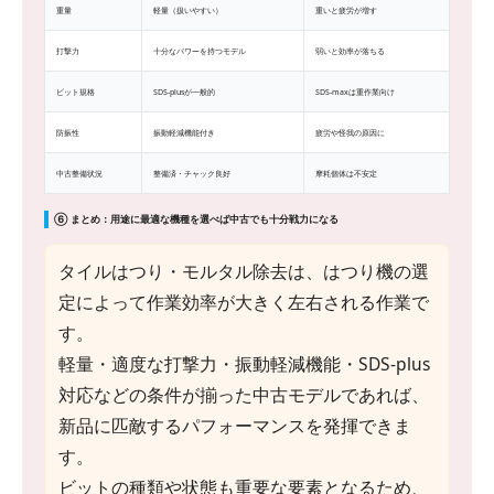
重量
軽量（扱いやすい）
重いと疲労が増す
打撃力
十分なパワーを持つモデル
弱いと効率が落ちる
ビット規格
SDS-plusが一般的
SDS-maxは重作業向け
防振性
振動軽減機能付き
疲労や怪我の原因に
中古整備状況
整備済・チャック良好
摩耗個体は不安定
⑥ まとめ：用途に最適な機種を選べば中古でも十分戦力になる
タイルはつり・モルタル除去は、はつり機の選
定によって作業効率が大きく左右される作業で
す。
軽量・適度な打撃力・振動軽減機能・SDS-plus
対応などの条件が揃った中古モデルであれば、
新品に匹敵するパフォーマンスを発揮できま
す。
ビットの種類や状態も重要な要素となるため、