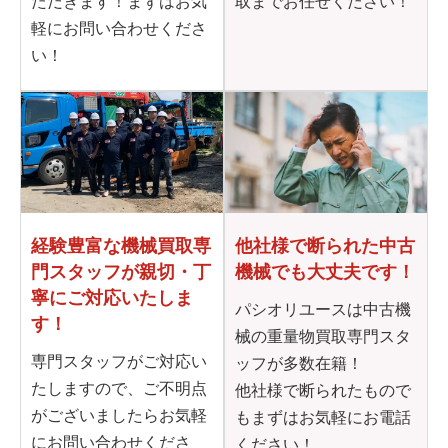
ただきます！まずはお気
取までお任せください！
軽にお問い合わせくださ
い！
他社様で断られた
中古
経験豊富な機械買取専
機械でも大丈夫です！
門
スタッフが親切・丁
寧に
ご対応いたしま
パシオリユースは中古機
す！
械の重量物買取専門スタ
専門スタッフがご対応い
ッフが多数在籍！
たしますので、ご不明点
他社様で断られたもので
がございましたらお気軽
もまずはお気軽にお電話
にお問い合わせくださ
ください！