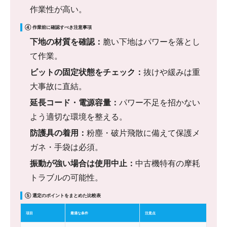
作業性が高い。
④ 作業前に確認すべき注意事項
下地の材質を確認：
脆い下地はパワーを落とし
て作業。
ビットの固定状態をチェック：
抜けや緩みは重
大事故に直結。
延長コード・電源容量：
パワー不足を招かない
よう適切な環境を整える。
防護具の着用：
粉塵・破片飛散に備えて保護メ
ガネ・手袋は必須。
振動が強い場合は使用中止：
中古機特有の摩耗
トラブルの可能性。
⑤ 選定のポイントをまとめた比較表
項目
最適な条件
注意点