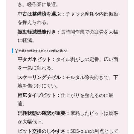
き、軽作業に最適。
中古は整備済を選ぶ：
チャック摩耗や内部振動
を抑えられる。
振動軽減機能付き：
長時間作業での疲労を大幅
に軽減。
③ 作業を効率化するビットの種類と選び方
平タガネビット：
タイル剥がしの定番。広い面
を一気に削れる。
スケーリングチゼル：
モルタル除去向きで、下
地を傷つけにくい。
幅広タイプビット：
仕上がりを整えるのに最
適。
消耗状態の確認が重要：
摩耗したビットは効率
が大幅低下。
ビット交換のしやすさ：
SDS-plusの利点として