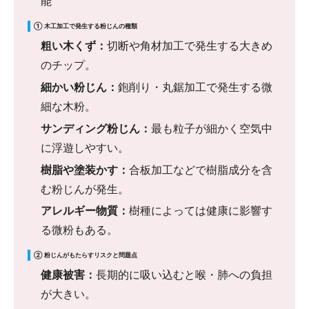
能
① 木工加工で発生する粉じんの種類
粗い木くず：
切断や角材加工で発生する大きめ
のチップ。
細かい粉じん：
鉋削り・丸鋸加工で発生する微
細な木粉。
サンディング粉じん：
最も粒子が細かく空気中
に浮遊しやすい。
樹脂や塗装かす：
合板加工などで樹脂成分を含
む粉じんが発生。
アレルギー物質：
樹種によっては健康に影響す
る微粉もある。
② 粉じんがもたらすリスクと問題点
健康被害：
長期的に吸い込むと喉・肺への負担
が大きい。