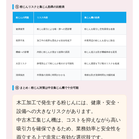
⑤ 粉じんリスクと集じん効果の比較表
粉じんの問題
リスク内容
集じん機の効果
健康被害
粉じん吸引による喉・肺への悪影響
粉じんを吸引し空気環境を改善
視界不良
加工中の視界を悪化させ安全性低下
作業周辺の粉じんを直ちに除去
機械への影響
内部に粉じんが溜まり故障の原因
粉じん侵入を防ぎ機械寿命を延長
火災リスク
静電気などで粉じんが着火する可能性
粉じん濃度を下げ着火リスクを低減
清掃負担
作業後の清掃に時間がかかる
堆積を防ぎ清掃時間を大幅削減
⑥ まとめ：粉じん対策は中古集じん機で十分可能
木工加工で発生する粉じんには、健康・安全・
設備への大きなリスクがあります。
中古木工集じん機は、コストを抑えながら高い
吸引力を確保できるため、業務効率と安全性を
両立する上で非常に有効な選択肢です。