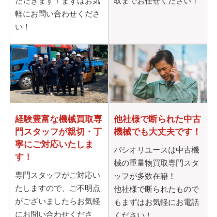
ただきます！まずはお気
取までお任せください！
軽にお問い合わせくださ
い！
他社様で断られた
中古
経験豊富な機械買取専
機械でも大丈夫です！
門
スタッフが親切・丁
寧に
ご対応いたしま
パシオリユースは中古機
す！
械の重量物買取専門スタ
専門スタッフがご対応い
ッフが多数在籍！
たしますので、ご不明点
他社様で断られたもので
がございましたらお気軽
もまずはお気軽にお電話
にお問い合わせくださ
ください！