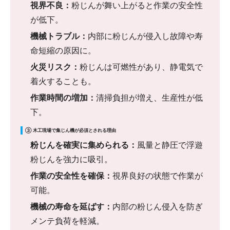
視界不良：
粉じんが舞い上がると作業の安全性
が低下。
機械トラブル：
内部に粉じんが侵入し故障や寿
命短縮の原因に。
火災リスク：
粉じんは可燃性があり、静電気で
着火することも。
作業時間の増加：
清掃負担が増え、生産性が低
下。
③ 木工現場で集じん機が必須とされる理由
粉じんを確実に集められる：
風量と静圧で浮遊
粉じんを強力に吸引。
作業の安全性を確保：
視界良好の状態で作業が
可能。
機械の寿命を延ばす：
内部の粉じん侵入を防ぎ
メンテ負荷を軽減。