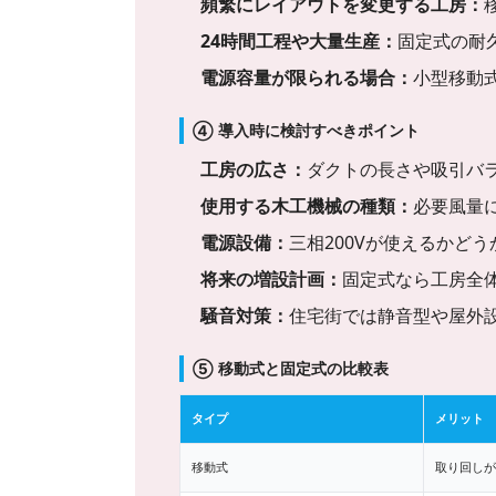
頻繁にレイアウトを変更する工房：
24時間工程や大量生産：
固定式の耐
電源容量が限られる場合：
小型移動式
④ 導入時に検討すべきポイント
工房の広さ：
ダクトの長さや吸引バ
使用する木工機械の種類：
必要風量
電源設備：
三相200Vが使えるかど
将来の増設計画：
固定式なら工房全
騒音対策：
住宅街では静音型や屋外
⑤ 移動式と固定式の比較表
タイプ
メリット
移動式
取り回しが