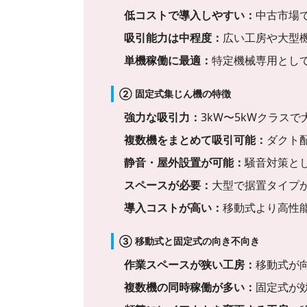
低コストで導入しやすい：
中古市場
吸引能力は中程度：
広い工房や大型
単機稼働に最適：
特定機械専用とし
② 固定式集じん機の特徴
強力な吸引力：
3kW〜5kWクラス
複数機をまとめて吸引可能：
ダクト
静音・屋外設置が可能：
騒音対策と
スペースが必要：
大型で据置タイプ
導入コストが高い：
移動式より高性
③ 移動式と固定式の向き不向き
作業スペースが狭い工房：
移動式が
複数機の同時稼働が多い：
固定式が