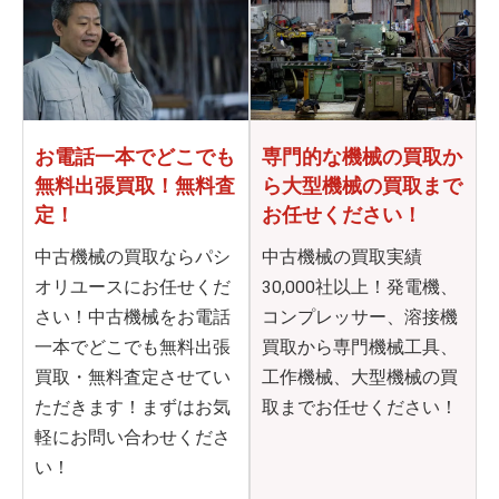
お電話一本でどこでも
専門的な機械の買取か
無料出張買取！無料査
ら
大型機械の買取まで
定！
お任せください！
中古機械の買取ならパシ
中古機械の買取実績
オリユースにお任せくだ
30,000社以上！発電機、
さい！中古機械をお電話
コンプレッサー、溶接機
一本でどこでも無料出張
買取から専門機械工具、
買取・無料査定させてい
工作機械、大型機械の買
ただきます！まずはお気
取までお任せください！
軽にお問い合わせくださ
い！