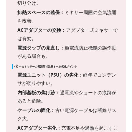
切り分け。
排熱スペースの確保：
ミキサー周囲の空気流通
を改善。
ACアダプターの交換：
アダプター式ミキサーで
は有効。
電源タップの見直し：
過電流防止機能の誤作動
がある場合も。
③ 中古ミキサーの電源部で注意すべき劣化ポイント
電源ユニット（PSU）の劣化：
経年でコンデン
サが弱りやすい。
内部基板の焦げ跡：
過電流やショートの痕跡が
あると危険。
ケーブルの固化：
古い電源ケーブルは断線リス
ク大。
ACアダプター劣化：
充電不足や過熱を起こすこ