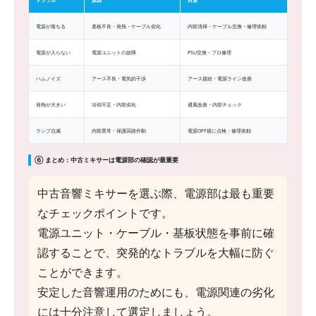
トラブル
原因
対策
電源が落ちる
基板不良・発熱・ケーブル劣化
内部清掃・ケーブル交換・修理依頼
電源が入らない
電源ユニットの故障
PSU交換・プロ修理
ハムノイズ
アース不良・電気的干渉
アース接続・電源ライン改善
発熱が大きい
冷却不足・内部劣化
通風改善・内部チェック
ランプ点滅
内部異常・保護回路作動
電源OFF後に点検・修理依頼
⑥ まとめ：中古ミキサーは電源部の確認が最重要
中古音響ミキサーを選ぶ際、電源部は最も重要
なチェックポイントです。
電源ユニット・ケーブル・基板状態を事前に確
認することで、突発的なトラブルを大幅に防ぐ
ことができます。
安定した音響運用のためにも、電源関連の劣化
には十分注意して選定しましょう。