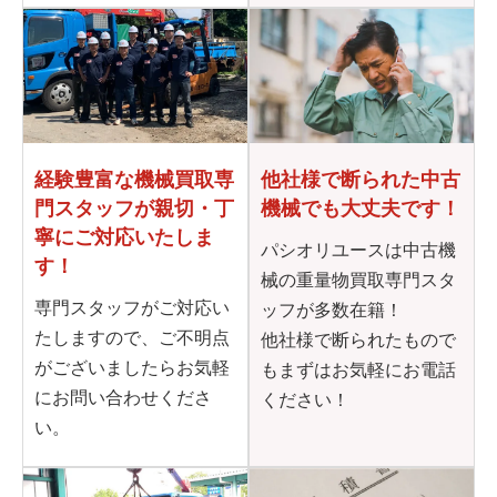
他社様で断られた
中古
経験豊富な機械買取専
機械でも大丈夫です！
門
スタッフが親切・丁
寧に
ご対応いたしま
パシオリユースは中古機
す！
械の重量物買取専門スタ
専門スタッフがご対応い
ッフが多数在籍！
たしますので、ご不明点
他社様で断られたもので
がございましたらお気軽
もまずはお気軽にお電話
にお問い合わせくださ
ください！
い。