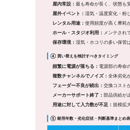
屋内常設：
最も寿命が長く、状態も
屋外イベント：
湿気・温度変化・粉
レンタル用途：
使用頻度が高く摩耗
ホール・スタジオ利用：
メンテされ
保存環境：
湿気・ホコリの多い保管
④ 買い替えを検討すべきタイミング
頻繁に電源が落ちる：
電源部の寿命
複数チャンネルでノイズ：
全体劣化
フェーダー不良が続出：
交換コスト
メーカーサポート終了：
部品供給が
用途に対して入力数が不足：
規模拡
⑤ 耐用年数・劣化症状・判断基準まとめ