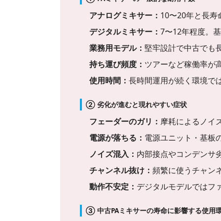
アナログミキサー：
10〜20年と長
デジタルミキサー：
7〜12年程度。
業務用モデル：
堅牢設計で中古でも
持ち運び頻度：
ツアーなど稼働率が
使用時間：
長時間運用が続く環境で
② 劣化が進むと現れやすい症状
フェーダーのガリ：
摩耗によるノイ
電源が落ちる：
電源ユニット・基板
ノイズ混入：
内部接点やコンデンサ
チャンネル抜け：
頻繁に使うチャン
動作不安定：
デジタルモデルではフ
③ 中古PAミキサーの寿命に影響する使用