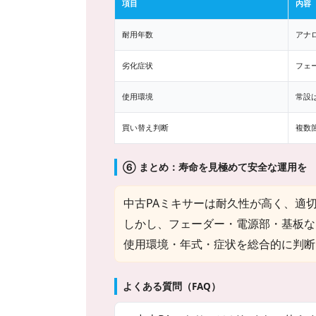
項目
内容
耐用年数
アナロ
劣化症状
フェ
使用環境
常設
買い替え判断
複数
⑥ まとめ：寿命を見極めて安全な運用を
中古PAミキサーは耐久性が高く、適
しかし、フェーダー・電源部・基板な
使用環境・年式・症状を総合的に判断
よくある質問（FAQ）