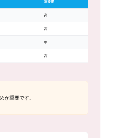
重要度
高
高
中
高
めが重要です。