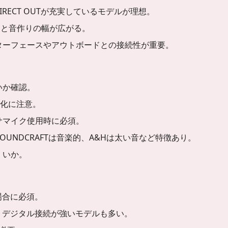
DIRECT OUTが充実しているモデルが理想。
ると音作りの幅が広がる。
ターフェースやアウトボードとの接続性が重要。
いか確認。
劣化に注意。
サマイク使用時に必須。
SOUNDCRAFTは音楽的、A&Hは太い音など特徴あり。
くいか。
場合に必須。
：
デジタル接続が強いモデルも多い。