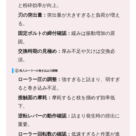
と粉砕効率が向上。
刃の突出量：
突出量が大きすぎると負荷が増え
る。
固定ボルトの締付確認：
緩みは振動増加の原
因。
交換時期の見極め：
厚み不足や欠けは交換必
須。
② 投入ローラーの巻き込み力調整
ローラー圧の調整：
強すぎると詰まり、弱すぎ
ると巻き込み不足。
接触面の摩耗：
摩耗すると枝を掴めず効率低
下。
逆転レバーの動作確認：
詰まり発生時の排出に
重要。
ローラー回転数の確認：
低速すぎると作業が進