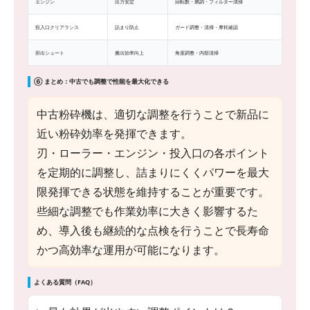
エンジン
出力安定
回転数・燃調・フィルター清掃
投入口クリアランス
詰まり防止
ガード調整・清掃・摩耗確認
排出シュート
搬出効率向上
角度調整・内部清掃
⑥ まとめ：中古でも調整で性能を最大化できる
中古粉砕機は、適切な調整を行うことで新品に
近い粉砕効率を発揮できます。
刃・ローラー・エンジン・投入口の各ポイント
を定期的に調整し、詰まりにくくパワーを最大
限発揮できる状態を維持することが重要です。
些細な調整でも作業効率に大きく影響するた
め、導入後も継続的な点検を行うことで長寿命
かつ高効率な運用が可能になります。
よくある質問（FAQ）