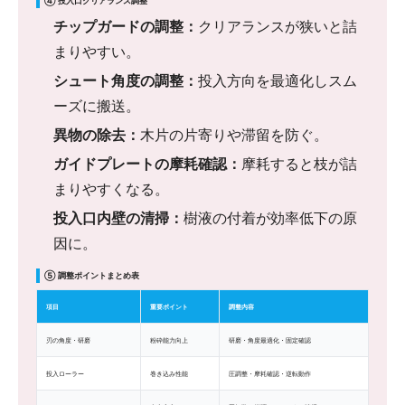
④ 投入口クリアランス調整
チップガードの調整：
クリアランスが狭いと詰
まりやすい。
シュート角度の調整：
投入方向を最適化しスム
ーズに搬送。
異物の除去：
木片の片寄りや滞留を防ぐ。
ガイドプレートの摩耗確認：
摩耗すると枝が詰
まりやすくなる。
投入口内壁の清掃：
樹液の付着が効率低下の原
因に。
⑤ 調整ポイントまとめ表
項目
重要ポイント
調整内容
刃の角度・研磨
粉砕能力向上
研磨・角度最適化・固定確認
投入ローラー
巻き込み性能
圧調整・摩耗確認・逆転動作