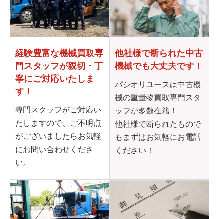
他社様で断られた
中古
経験豊富な機械買取専
機械でも大丈夫です！
門
スタッフが親切・丁
寧に
ご対応いたしま
パシオリユースは中古機
す！
械の重量物買取専門スタ
専門スタッフがご対応い
ッフが多数在籍！
たしますので、ご不明点
他社様で断られたもので
がございましたらお気軽
もまずはお気軽にお電話
にお問い合わせくださ
ください！
い。