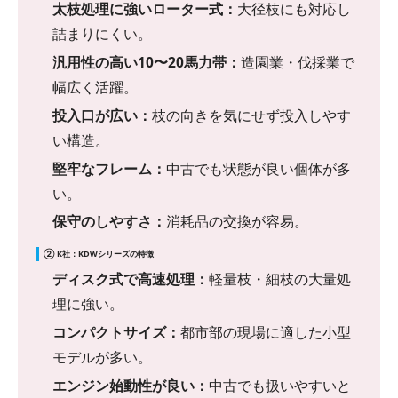
太枝処理に強いローター式：
大径枝にも対応し
詰まりにくい。
汎用性の高い10〜20馬力帯：
造園業・伐採業で
幅広く活躍。
投入口が広い：
枝の向きを気にせず投入しやす
い構造。
堅牢なフレーム：
中古でも状態が良い個体が多
い。
保守のしやすさ：
消耗品の交換が容易。
② K社：KDWシリーズの特徴
ディスク式で高速処理：
軽量枝・細枝の大量処
理に強い。
コンパクトサイズ：
都市部の現場に適した小型
モデルが多い。
エンジン始動性が良い：
中古でも扱いやすいと