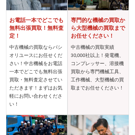
お電話一本でどこでも
専門的な機械の買取か
無料出張買取！無料査
ら
大型機械の買取まで
定！
お任せください！
中古機械の買取ならパシ
中古機械の買取実績
オリユースにお任せくだ
30,000社以上！発電機、
さい！中古機械をお電話
コンプレッサー、溶接機
一本でどこでも無料出張
買取から専門機械工具、
買取・無料査定させてい
工作機械、大型機械の買
ただきます！まずはお気
取までお任せください！
軽にお問い合わせくださ
い！