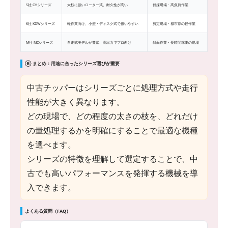
S社 CHシリーズ
太枝に強いローター式、耐久性が高い
伐採現場・高負荷作業
K社 KDWシリーズ
軽作業向け、小型・ディスク式で扱いやすい
剪定現場・都市部の軽作業
M社 MCシリーズ
自走式モデルが豊富、高出力でプロ向け
斜面作業・長時間稼働の現場
⑥ まとめ：用途に合ったシリーズ選びが重要
中古チッパーはシリーズごとに処理方式や走行
性能が大きく異なります。
どの現場で、どの程度の太さの枝を、どれだけ
の量処理するかを明確にすることで最適な機種
を選べます。
シリーズの特徴を理解して選定することで、中
古でも高いパフォーマンスを発揮する機械を導
入できます。
よくある質問（FAQ）