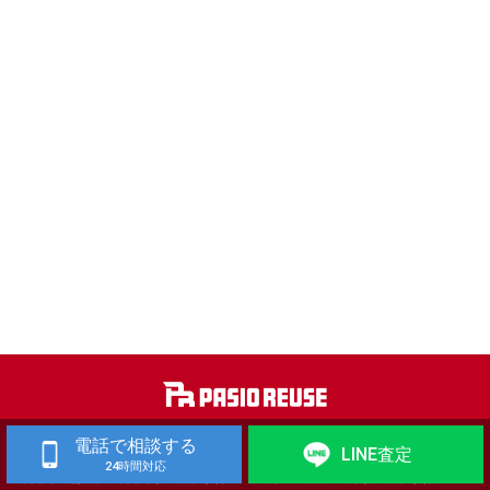
電話で相談する
工作機械 買取
歯科技工機器 買取
LINE査定
24時間対応
自動車整備機械・自動車板金機械 買取
金属加工機械・建築板金機械 買取