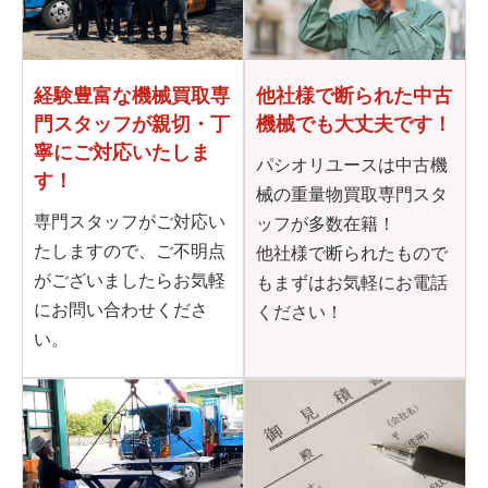
他社様で断られた
中古
経験豊富な機械買取専
機械でも大丈夫です！
門
スタッフが親切・丁
寧に
ご対応いたしま
パシオリユースは中古機
す！
械の重量物買取専門スタ
専門スタッフがご対応い
ッフが多数在籍！
たしますので、ご不明点
他社様で断られたもので
がございましたらお気軽
もまずはお気軽にお電話
にお問い合わせくださ
ください！
い。