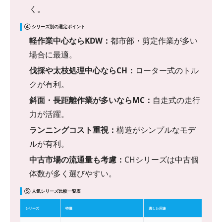
く。
④ シリーズ別の選定ポイント
軽作業中心ならKDW：
都市部・剪定作業が多い
場合に最適。
伐採や太枝処理中心ならCH：
ローター式のトル
クが有利。
斜面・長距離作業が多いならMC：
自走式の走行
力が活躍。
ランニングコスト重視：
構造がシンプルなモデ
ルが有利。
中古市場の流通量も考慮：
CHシリーズは中古個
体数が多く選びやすい。
⑤ 人気シリーズ比較一覧表
シリーズ
特徴
適した用途