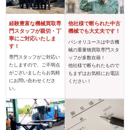
他社様で断られた
中古
経験豊富な機械買取専
機械でも大丈夫です！
門
スタッフが親切・丁
寧に
ご対応いたしま
パシオリユースは中古機
す！
械の重量物買取専門スタ
専門スタッフがご対応い
ッフが多数在籍！
たしますので、ご不明点
他社様で断られたもので
がございましたらお気軽
もまずはお気軽にお電話
にお問い合わせくださ
ください！
い。