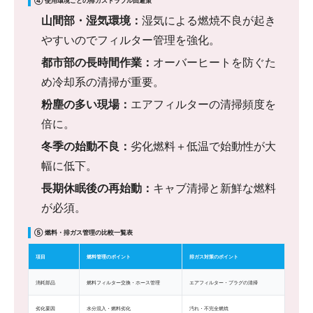
④ 使用環境ごとの排ガストラブル回避策
山間部・湿気環境：
湿気による燃焼不良が起き
やすいのでフィルター管理を強化。
都市部の長時間作業：
オーバーヒートを防ぐた
め冷却系の清掃が重要。
粉塵の多い現場：
エアフィルターの清掃頻度を
倍に。
冬季の始動不良：
劣化燃料＋低温で始動性が大
幅に低下。
長期休眠後の再始動：
キャブ清掃と新鮮な燃料
が必須。
⑤ 燃料・排ガス管理の比較一覧表
項目
燃料管理のポイント
排ガス対策のポイント
消耗部品
燃料フィルター交換・ホース管理
エアフィルター・プラグの清掃
劣化要因
水分混入・燃料劣化
汚れ・不完全燃焼