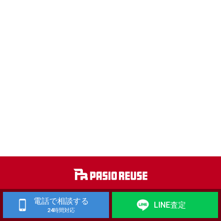
工作機械 買取
歯科技工機器 買取
電話で相談する
LINE査定
24時間対応
自動車整備機械・自動車板金機械 買取
金属加工機械・建築板金機械 買取