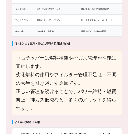
メンテ頻度
月1〜2回の状態チェック
使用環境に応じて清掃頻度UP
主なトラブル
始動不良・パワーダウン
排ガス濃度上昇・オーバーヒート
改善効果
安定稼働・燃費向上
環境負荷減・機械寿命延長
⑥ まとめ：燃料と排ガス管理が性能維持の鍵
中古チッパーは燃料状態や排ガス管理が性能に
直結します。
劣化燃料の使用やフィルター管理不足は、不調
の大半を引き起こす原因です。
正しい管理を続けることで、パワー維持・燃費
向上・排ガス低減など、多くのメリットを得ら
れます。
よくある質問（FAQ）