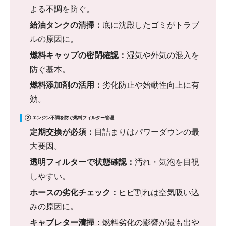
よる不調を防ぐ。
給油タンクの清掃：
底に沈殿したゴミがトラブ
ルの原因に。
燃料キャップの密閉確認：
湿気や外気の混入を
防ぐ基本。
燃料添加剤の活用：
劣化防止や始動性向上に有
効。
② エンジン不調を防ぐ燃料フィルター管理
定期交換が必須：
目詰まりはパワーダウンの最
大要因。
透明フィルターで状態確認：
汚れ・気泡を目視
しやすい。
ホースの劣化チェック：
ヒビ割れは空気吸い込
みの原因に。
キャブレター清掃：
燃料劣化の影響が最も出や