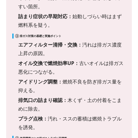
すい箇所。
詰まり症状の早期対応：
始動しづらい時はまず
燃料系を疑う。
③ 排ガス対策の基礎と実施ポイント
エアフィルター清掃・交換：
汚れは排ガス濃度
上昇の原因。
オイル交換で燃焼効率UP：
古いオイルは排ガス
悪化につながる。
アイドリング調整：
燃焼不良を防ぎ排ガス量を
抑える。
排気口の詰まり確認：
木くず・土の付着をこま
めに除去。
プラグ点検：
汚れ・ススの蓄積は燃焼トラブル
を誘発。