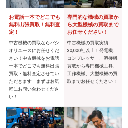
お電話一本でどこでも
専門的な機械の買取か
無料出張買取！無料査
ら
大型機械の買取まで
定！
お任せください！
中古機械の買取ならパシ
中古機械の買取実績
オリユースにお任せくだ
30,000社以上！発電機、
さい！中古機械をお電話
コンプレッサー、溶接機
一本でどこでも無料出張
買取から専門機械工具、
買取・無料査定させてい
工作機械、大型機械の買
ただきます！まずはお気
取までお任せください！
軽にお問い合わせくださ
い！