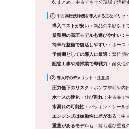
6. まとめ：中古でも十分現場で活躍
① 中古高圧洗浄機を導入する主なメリッ
導入コストが安い：
新品の半額以下
業務用の高圧モデルも選びやすい：
簡単な整備で復活しやすい：
ホース
予備機としての導入に最適：
繁忙期
配管工事や清掃業で即戦力：
耐久性
② 導入時のデメリット・注意点
圧力低下のリスク：
ポンプ摩耗や内
ホースの硬化・ひび割れ：
中古品で
水漏れの可能性：
パッキン・シール
エンジン式は始動性に差が出る：
中
重量があるモデルも：
持ち運び重視