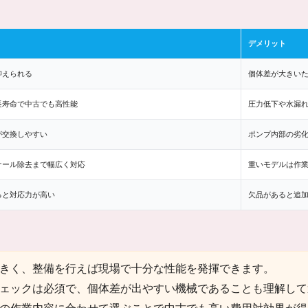
デメリット
抑えられる
個体差が大きい
長寿命で中古でも高性能
圧力低下や水漏
が交換しやすい
ポンプ内部の劣
ケール除去まで幅広く対応
重いモデルは作
ると対応力が高い
欠品があると追
きく、整備を行えば現場で十分な性能を発揮できます。
ェックは必須で、個体差が出やすい機械であることも理解して