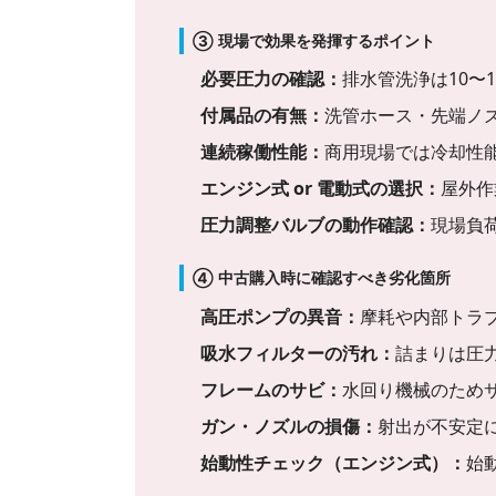
③ 現場で効果を発揮するポイント
必要圧力の確認：
排水管洗浄は10〜1
付属品の有無：
洗管ホース・先端ノ
連続稼働性能：
商用現場では冷却性
エンジン式 or 電動式の選択：
屋外作
圧力調整バルブの動作確認：
現場負
④ 中古購入時に確認すべき劣化箇所
高圧ポンプの異音：
摩耗や内部トラ
吸水フィルターの汚れ：
詰まりは圧
フレームのサビ：
水回り機械のため
ガン・ノズルの損傷：
射出が不安定
始動性チェック（エンジン式）：
始