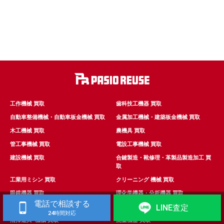
工作機械 買取
歯科技工機器 買取
自動車整備機械・自動車板金機械 買取
金属加工機械・建築板金機械 買取
木工機械 買取
農機具 買取
管工事機械 買取
電設工事機械 買取
建設機械 買取
合鍵製造・靴修理・革製品製造加工 買
取
工業用ミシン 買取
クリーニング 機械 買取
眼鏡機器 買取
理化学機器・分析機器 買取
電話で相談する
LINE査定
造園工事機械 買取
住宅工事機械 買取
24時間対応
清掃道具･機械 買取
測量機器 買取