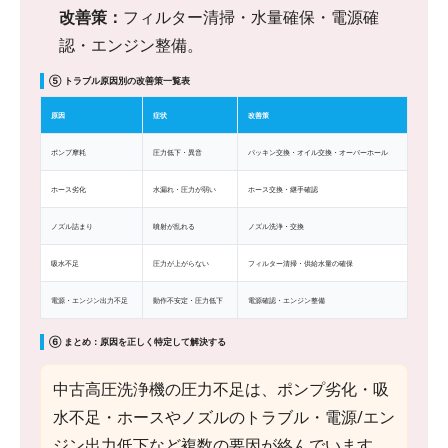
改善策：
フィルター清掃・水量確保・電源確
認・エンジン整備。
⑤ トラブル原因別の改善策一覧表
原因
症状
改善策
ポンプ摩耗
圧力低下・異音
パッキン交換・オイル交換・オーバーホール
ホース劣化
水漏れ・圧力が弱い
ホース交換・継手確認
ノズル詰まり
噴射が乱れる
ノズル洗浄・交換
吸水不足
圧力が上がらない
フィルター清掃・供給水量の確保
電源・エンジン出力不足
動作不安定・圧力低下
電源確認・エンジン整備
⑥ まとめ：原因を正しく特定して解決する
中古高圧洗浄機の圧力不足は、ポンプ劣化・吸
水不足・ホースやノズルのトラブル・電源/エン
ジン出力低下など複数の要因が絡んでいます。