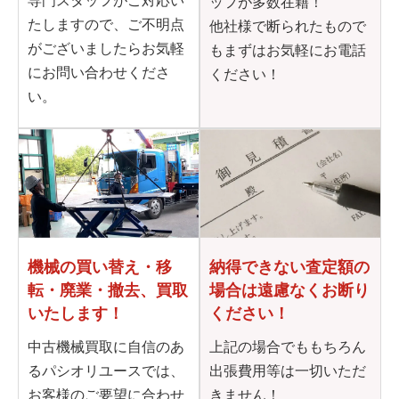
専門スタッフがご対応い
ッフが多数在籍！
たしますので、ご不明点
他社様で断られたもので
がございましたらお気軽
もまずはお気軽にお電話
にお問い合わせくださ
ください！
い。
機械の買い替え・移
納得できない査定額の
転・
廃業・撤去、買取
場合は
遠慮なくお断り
いたします！
ください！
中古機械買取に自信のあ
上記の場合でももちろん
るパシオリユースでは、
出張費用等は一切いただ
お客様のご要望に合わせ
きません！