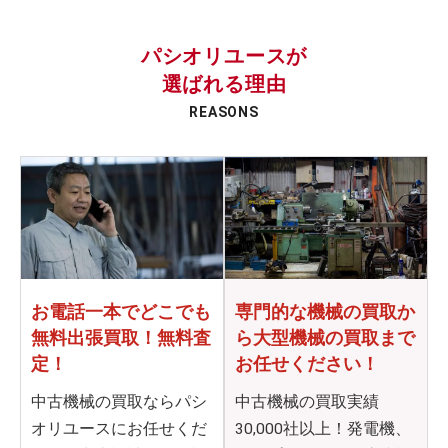
パシオリユースが
選ばれる理由
REASONS
お電話一本でどこでも
専門的な機械の買取か
無料出張買取！無料査
ら
大型機械の買取まで
定！
お任せください！
中古機械の買取ならパシ
中古機械の買取実績
オリユースにお任せくだ
30,000社以上！発電機、