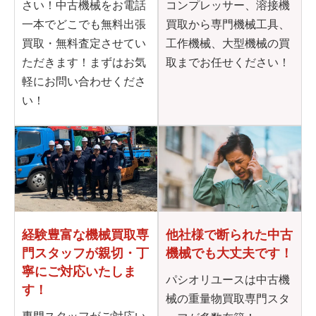
さい！中古機械をお電話
コンプレッサー、溶接機
一本でどこでも無料出張
買取から専門機械工具、
買取・無料査定させてい
工作機械、大型機械の買
ただきます！まずはお気
取までお任せください！
軽にお問い合わせくださ
い！
他社様で断られた
中古
経験豊富な機械買取専
機械でも大丈夫です！
門
スタッフが親切・丁
寧に
ご対応いたしま
パシオリユースは中古機
す！
械の重量物買取専門スタ