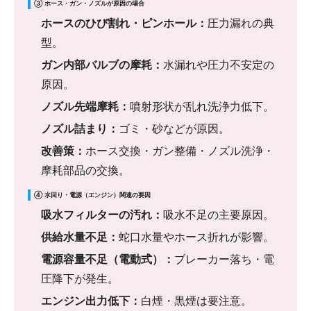
③ ホース・ガン・ノズルが原因の場合
ホースのひび割れ・ピンホール：
圧力漏れの典
型。
ガン内部バルブの摩耗：
水漏れや圧力不安定の
原因。
ノズル先端摩耗：
噴射形状が乱れ洗浄力低下。
ノズル詰まり：
ゴミ・砂などが原因。
改善策：
ホース交換・ガン整備・ノズル洗浄・
摩耗部品の交換。
④ 水回り・電源（エンジン）関連の要因
吸水フィルターの汚れ：
吸水不足の主要原因。
供給水量不足：
蛇口水量やホース折れが影響。
電源容量不足（電動式）：
ブレーカー落ち・電
圧降下が発生。
エンジン出力低下：
白煙・黒煙は要注意。