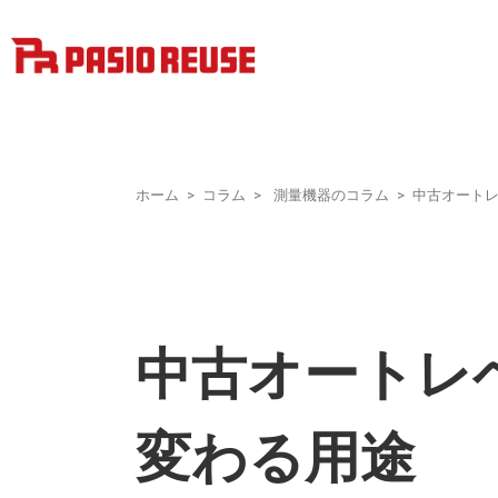
ホーム
コラム
測量機器のコラム
中古オートレ
中古オートレベ
変わる用途