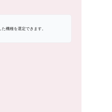
した機種を選定できます。