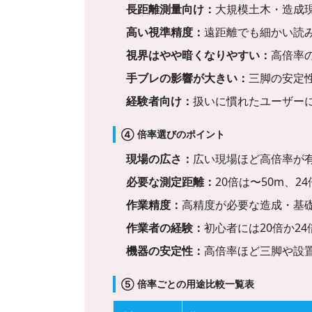
長距離測量向け：
大規模土木・造成
高い視準精度：
遠距離でも細かい読
視界はやや暗くなりやすい：
高倍率
手ブレの影響が大きい：
三脚の安定
経験者向け：
扱いに慣れたユーザー
④ 倍率選びのポイント
現場の広さ：
広い現場ほど高倍率が
必要な測定距離：
20倍は〜50m、2
作業精度：
高精度が必要な造成・基礎
作業者の経験：
初心者には20倍か2
機器の安定性：
高倍率ほど三脚や設
⑤ 倍率ごとの用途比較一覧表