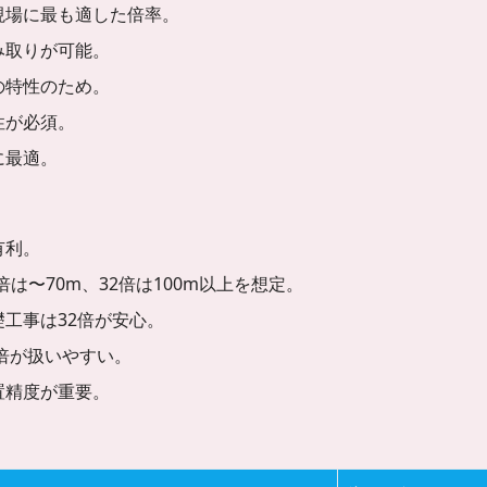
現場に最も適した倍率。
み取りが可能。
の特性のため。
性が必須。
に最適。
有利。
4倍は〜70m、32倍は100m以上を想定。
工事は32倍が安心。
4倍が扱いやすい。
置精度が重要。