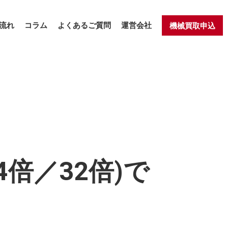
流れ
コラム
よくあるご質問
運営会社
機械買取申込
倍／32倍)で