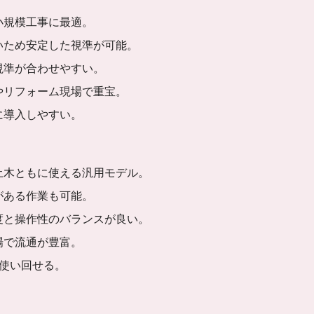
小規模工事に最適。
いため安定した視準が可能。
視準が合わせやすい。
やリフォーム現場で重宝。
に導入しやすい。
土木ともに使える汎用モデル。
がある作業も可能。
度と操作性のバランスが良い。
場で流通が豊富。
使い回せる。