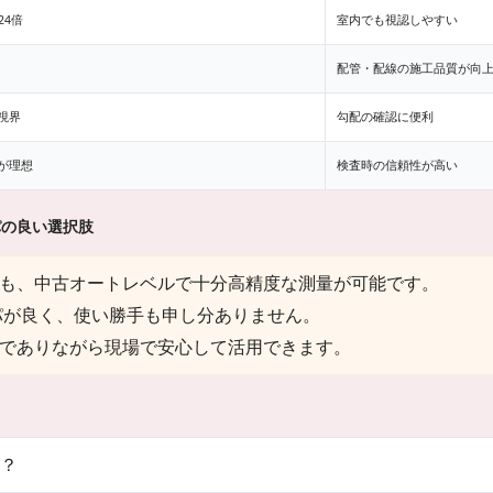
24倍
室内でも視認しやすい
配管・配線の施工品質が向
視界
勾配の確認に便利
が理想
検査時の信頼性が高い
パの良い選択肢
も、中古オートレベルで十分高精度な測量が可能です。
スパが良く、使い勝手も申し分ありません。
でありながら現場で安心して活用できます。
？