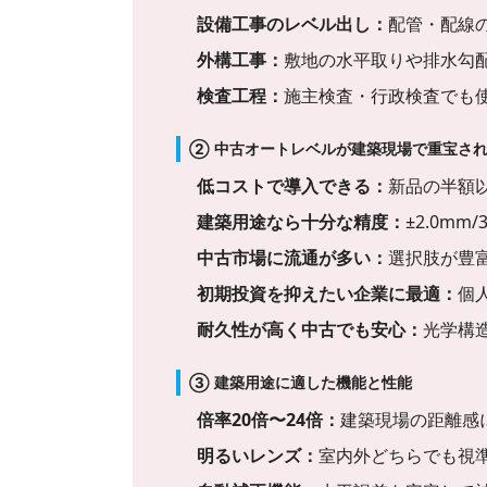
設備工事のレベル出し：
配管・配線
外構工事：
敷地の水平取りや排水勾
検査工程：
施主検査・行政検査でも
② 中古オートレベルが建築現場で重宝さ
低コストで導入できる：
新品の半額
建築用途なら十分な精度：
±2.0m
中古市場に流通が多い：
選択肢が豊
初期投資を抑えたい企業に最適：
個
耐久性が高く中古でも安心：
光学構
③ 建築用途に適した機能と性能
倍率20倍〜24倍：
建築現場の距離感
明るいレンズ：
室内外どちらでも視