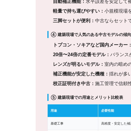
自動補正機能：
水平誤差を安定して
軽量で持ち運びやすい：
小規模現場
三脚セットが便利：
中古ならセット
④ 建築現場で人気のある中古モデルの傾
トプコン・ソキアなど国内メーカー
20倍〜24倍の定番モデル：
バランス
レンズが明るいモデル：
室内の暗め
補正機能が安定した機種：
揺れが多
校正証明付き中古：
施工管理で信頼
⑤ 建築現場での用途とメリット比較表
用途
必要性能
基礎工事
高精度・安定した補