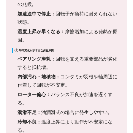
の兆候。
加速途中で停止：
回転子が負荷に耐えられない
状態。
温度上昇が早くなる：
摩擦増加による発熱が原
因。
③ 時間変化が示す主な劣化原因
ベアリング摩耗：
回転を支える重要部品が劣化
すると抵抗増。
内部汚れ・堆積物：
コンタミが羽根や軸周辺に
付着して回転が不安定。
ローター偏心：
バランス不良が加速を遅くす
る。
潤滑不足：
油潤滑式の場合に発生しやすい。
冷却不良：
温度上昇により動作が不安定にな
る。