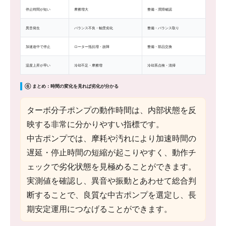
停止時間が短い
摩擦増大
整備・潤滑確認
異音発生
バランス不良・軸受劣化
整備・バランス取り
加速途中で停止
ローター抵抗増・故障
整備・部品交換
温度上昇が早い
冷却不足・摩擦増
冷却系点検・清掃
⑥ まとめ：時間の変化を見れば劣化が分かる
ターボ分子ポンプの動作時間は、内部状態を反
映する非常に分かりやすい指標です。
中古ポンプでは、摩耗や汚れにより加速時間の
遅延・停止時間の短縮が起こりやすく、動作チ
ェックで劣化状態を見極めることができます。
実測値を確認し、異音や振動とあわせて総合判
断することで、良質な中古ポンプを選定し、長
期安定運用につなげることができます。