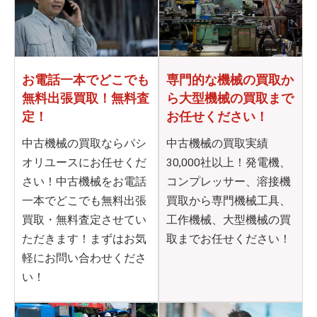
お電話一本でどこでも
専門的な機械の買取か
無料出張買取！無料査
ら
大型機械の買取まで
定！
お任せください！
中古機械の買取ならパシ
中古機械の買取実績
オリユースにお任せくだ
30,000社以上！発電機、
さい！中古機械をお電話
コンプレッサー、溶接機
一本でどこでも無料出張
買取から専門機械工具、
買取・無料査定させてい
工作機械、大型機械の買
ただきます！まずはお気
取までお任せください！
軽にお問い合わせくださ
い！