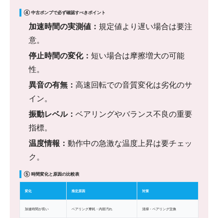
④ 中古ポンプで必ず確認すべきポイント
加速時間の実測値：
規定値より遅い場合は要注
意。
停止時間の変化：
短い場合は摩擦増大の可能
性。
異音の有無：
高速回転での音質変化は劣化のサ
イン。
振動レベル：
ベアリングやバランス不良の重要
指標。
温度情報：
動作中の急激な温度上昇は要チェッ
ク。
⑤ 時間変化と原因の比較表
変化
推定原因
対策
加速時間が長い
ベアリング摩耗・内部汚れ
清掃・ベアリング交換