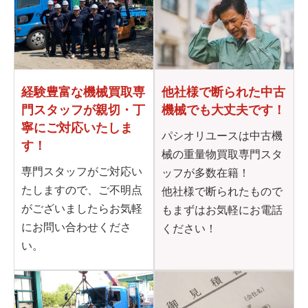
他社様で断られた
中古
経験豊富な機械買取専
機械でも大丈夫です！
門
スタッフが親切・丁
寧に
ご対応いたしま
パシオリユースは中古機
す！
械の重量物買取専門スタ
専門スタッフがご対応い
ッフが多数在籍！
たしますので、ご不明点
他社様で断られたもので
がございましたらお気軽
もまずはお気軽にお電話
にお問い合わせくださ
ください！
い。