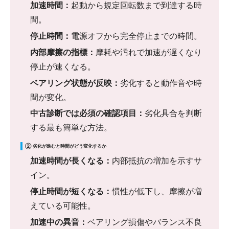
加速時間：
起動から規定回転数まで到達する時
間。
停止時間：
電源オフから完全停止までの時間。
内部摩擦の指標：
摩耗や汚れで加速が遅くなり
停止が速くなる。
ベアリング状態が反映：
劣化すると動作音や時
間が変化。
中古診断では必須の確認項目：
劣化具合を判断
する最も簡単な方法。
② 劣化が進むと時間がどう変化するか
加速時間が長くなる：
内部抵抗の増加を示すサ
イン。
停止時間が短くなる：
慣性が低下し、摩擦が増
えている可能性。
加速中の異音：
ベアリング損傷やバランス不良