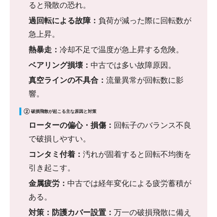
ると飛散の恐れ。
過回転による故障：
負荷が減った際に回転数が
急上昇。
熱暴走：
冷却不足で温度が急上昇する危険。
ベアリング損壊：
中古では多い故障原因。
真空ラインの不具合：
流量異常が回転数に影
響。
② 破損飛散が起こる主な原因と対策
ローターの偏心・損傷：
回転子のバランス不良
で破損しやすい。
コンタミ付着：
汚れが固着すると回転不均衡を
引き起こす。
金属疲労：
中古では経年変化による疲労蓄積が
ある。
対策：防護カバー設置：
万一の破損飛散に備え