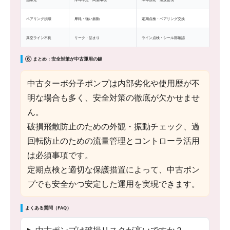
ベアリング損壊
摩耗・強い振動
定期点検・ベアリング交換
真空ライン不良
リーク・詰まり
ライン点検・シール部確認
⑥ まとめ：安全対策が中古運用の鍵
中古ターボ分子ポンプは内部劣化や使用歴が不
明な場合も多く、安全対策の徹底が欠かせませ
ん。
破損飛散防止のための外観・振動チェック、過
回転防止のための流量管理とコントローラ活用
は必須事項です。
定期点検と適切な保護措置によって、中古ポン
プでも安全かつ安定した運用を実現できます。
よくある質問（FAQ）