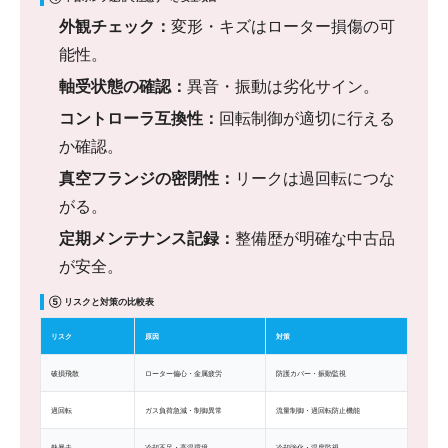
外観チェック：
変形・キズはローター損傷の可
能性。
軸受状態の確認：
異音・振動は劣化サイン。
コントローラ互換性：
回転制御が適切に行える
か確認。
真空フランジの密閉性：
リークは過回転につな
がる。
定期メンテナンス記録：
整備歴が明確な中古品
が安全。
⑤ リスクと対策の比較表
リスク
原因
対策
破損飛散
ローター偏心・金属疲労
防護カバー・振動監視
過回転
ガス負荷急減・制御異常
流量制御・過回転防止機能
熱暴走
冷却不足・高温環境
冷却強化・温度監視