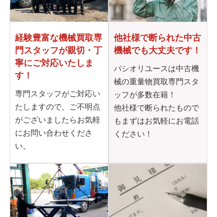
他社様で断られた
中古
経験豊富な機械買取専
機械でも大丈夫です！
門
スタッフが親切・丁
寧に
ご対応いたしま
パシオリユースは中古機
す！
械の重量物買取専門スタ
専門スタッフがご対応い
ッフが多数在籍！
たしますので、ご不明点
他社様で断られたもので
がございましたらお気軽
もまずはお気軽にお電話
にお問い合わせくださ
ください！
い。