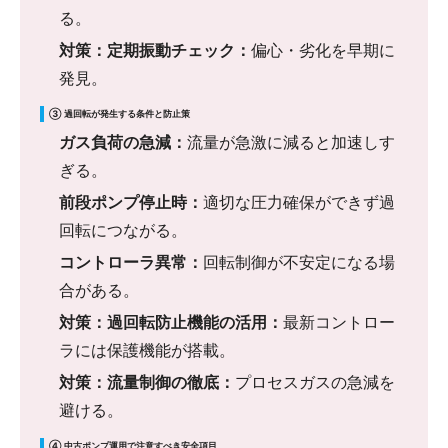
る。
対策：定期振動チェック：
偏心・劣化を早期に
発見。
③ 過回転が発生する条件と防止策
ガス負荷の急減：
流量が急激に減ると加速しす
ぎる。
前段ポンプ停止時：
適切な圧力確保ができず過
回転につながる。
コントローラ異常：
回転制御が不安定になる場
合がある。
対策：過回転防止機能の活用：
最新コントロー
ラには保護機能が搭載。
対策：流量制御の徹底：
プロセスガスの急減を
避ける。
④ 中古ポンプ運用で注意すべき安全項目