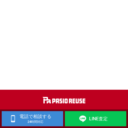
工作機械 買取
歯科技工機器 買取
電話で相談する
LINE査定
24時間対応
自動車整備機械・自動車板金機械 買取
金属加工機械・建築板金機械 買取