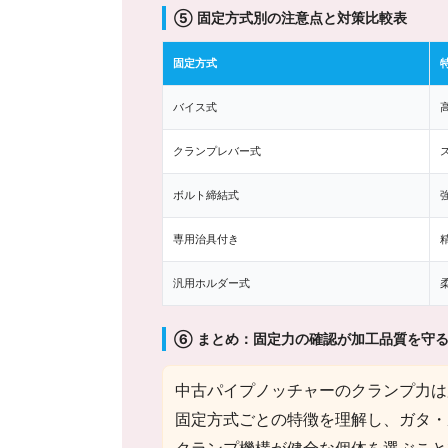
⑤ 固定方式別の注意点と対策比較表
固定方式
バイス式
クランプレバー式
ボルト締結式
専用治具付き
汎用ホルダー式
⑥ まとめ：固定力の確認が加工品質を守
中古パイプノッチャーのクランプ力は
固定方式ごとの特徴を理解し、ガタ・