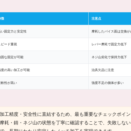
特徴
注意点
高い固定力と安定性
摩耗したバイス面は交換が
スピード重視
レバー摩耗で固定力低下
強固な固定が可能
ネジ山劣化で保持力低下
精度の高い加工が可能
治具欠品に注意
柔軟性が高い
強度不足の個体が多い
る
加工精度・安全性に直結するため、最も重要なチェックポイン
摩耗・錆・ネジ山の状態を丁寧に確認することで、失敗しない