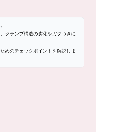
す。
は、クランプ構造の劣化やガタつきに
るためのチェックポイントを解説しま