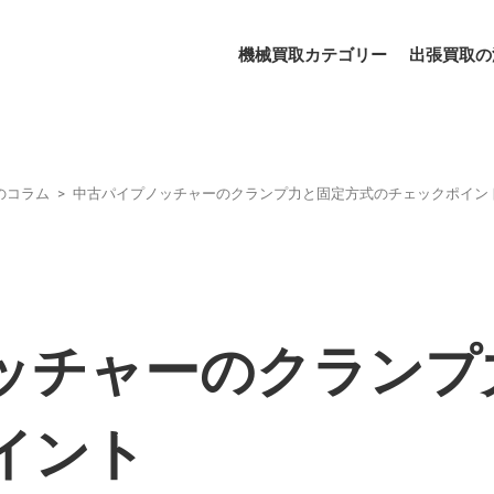
機械買取カテゴリー
出張買取の
のコラム
中古パイプノッチャーのクランプ力と固定方式のチェックポイン
ッチャーのクランプ
イント