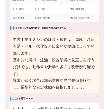
モーター音が変
モーター劣化
整備・交換を検討
ガタつきがある
ネジ緩み・設置不良
増し締め・机の水平調整
⑥ まとめ：日常点検で騒音・振動は大幅に改善できる
中古工業用ミシンの騒音・振動は、摩耗・注油
不足・ベルト劣化など日常的な要因によって発
生します。
基本的な清掃・注油・設置環境の見直しを行う
だけでも、動作音や振動の多くは改善が可能で
す。
異常が続く場合は部品交換や専門整備を検討
し、長期的な安定稼働を目指しましょう。
よくある質問（FAQ）