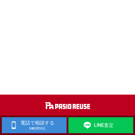
工作機械 買取
歯科技工機器 買取
電話で相談する
LINE査定
24時間対応
自動車整備機械・自動車板金機械 買取
金属加工機械・建築板金機械 買取