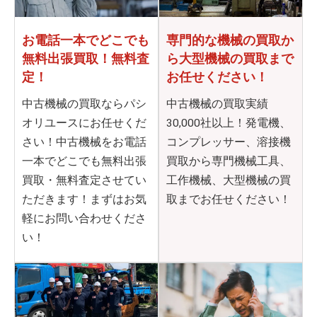
お電話一本でどこでも
専門的な機械の買取か
無料出張買取！無料査
ら
大型機械の買取まで
定！
お任せください！
中古機械の買取ならパシ
中古機械の買取実績
オリユースにお任せくだ
30,000社以上！発電機、
さい！中古機械をお電話
コンプレッサー、溶接機
一本でどこでも無料出張
買取から専門機械工具、
買取・無料査定させてい
工作機械、大型機械の買
ただきます！まずはお気
取までお任せください！
軽にお問い合わせくださ
い！