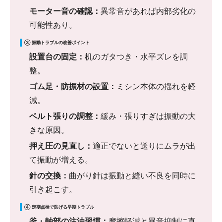
モーター音の確認：
異常音があれば内部劣化の
可能性あり。
③ 振動トラブルの改善ポイント
設置台の固定：
机のガタつき・水平ズレを調
整。
ゴム足・防振材の設置：
ミシン本体の揺れを軽
減。
ベルト張りの調整：
緩み・張りすぎは振動の大
きな原因。
押え圧の見直し：
適正でないと送りにムラが出
て振動が増える。
針の交換：
曲がり針は振動と縫い不良を同時に
引き起こす。
④ 定期点検で防げる早期トラブル
釜・軸部の注油習慣：
摩擦軽減と異音抑制に直