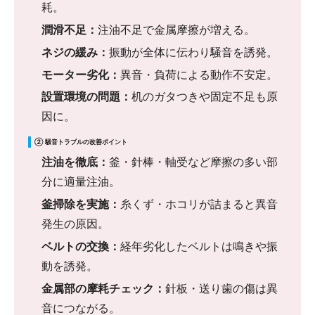
耗。
潤滑不足：
注油不足で金属摩擦が増える。
ネジの緩み：
振動が全体に伝わり騒音を誘発。
モーター劣化：
異音・負荷による動作不安定。
設置環境の問題：
机のガタつきや固定不足も原
因に。
② 騒音トラブルの改善ポイント
注油を徹底：
釜・針棒・軸受など摩擦の多い部
分に適量注油。
釜掃除を実施：
糸くず・ホコリが詰まると異音
発生の原因。
ベルトの交換：
経年劣化したベルトは鳴きや振
動を誘発。
金属部の摩耗チェック：
針板・送り歯の傷は異
音につながる。