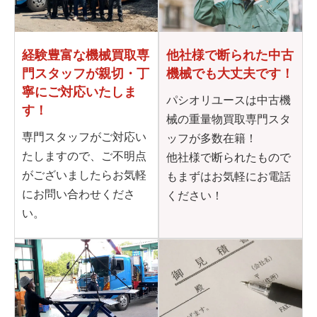
他社様で断られた
中古
経験豊富な機械買取専
機械でも大丈夫です！
門
スタッフが親切・丁
寧に
ご対応いたしま
パシオリユースは中古機
す！
械の重量物買取専門スタ
専門スタッフがご対応い
ッフが多数在籍！
たしますので、ご不明点
他社様で断られたもので
がございましたらお気軽
もまずはお気軽にお電話
にお問い合わせくださ
ください！
い。