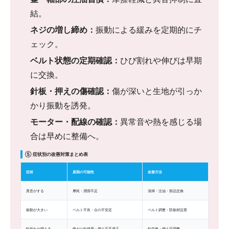
結。
ネジの増し締め：
振動による緩みを定期的にチ
ェック。
ベルト状態の定期確認：
ひび割れや伸びは早期
に交換。
針板・押えの傷確認：
傷が深いと生地が引っか
かり振動を誘発。
モーター・配線の確認：
異常音や熱を感じる場
合は早めに整備へ。
⑤ 症状別の改善対策まとめ表
症状
原因の可能性
改善方法
異音がする
摩耗・潤滑不足
清掃・注油・部品交換
振動が大きい
ベルト不良・台の不安定
ベルト調整・防振材設置
針折れが増える
曲がり針使用・押え圧不適正
針交換・押え圧調整