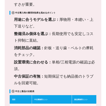
すさが重要。
④ 中古導入時の費用対効果を高めるポイント
用途に合うモデルを選ぶ：
厚物用・本縫い・上
下送りなど。
整備済み個体を選ぶ：
長期使用でも安定しコス
ト抑制に直結。
消耗部品の確認：
針板・送り歯・ベルトの摩耗
をチェック。
設置環境に合わせる：
単相/三相電源の確認は必
須。
中古保証の有無：
短期保証でも納品後のトラブ
ルを回避可能。
⑤ 中古と新品の比較表
項目
中古業務用ミシン
新品業務用ミシン