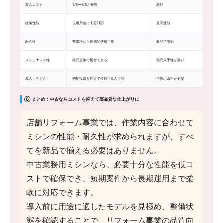
導入コスト
1/3〜1/5と安価
高額
縫製性能
現場用途に十分対応
最高性能
耐久性
整備済なら長期間使用可能
新品で安心
メンテナンス性
部品交換で延命できる
部品入手性が高い
導入しやすさ
初期投資を抑えて複数台導入可能
予算に余裕が必要
⑥ まとめ：中古ならコストを抑えて高品質な仕上がりに
店舗リフォーム事業では、作業内容に合わせて
ミシンの性能・耐久性が求められますが、すべ
てを新品で揃える必要はありません。
中古業務用ミシンなら、必要十分な性能を低コ
ストで確保でき、短期案件から長期運用まで柔
軟に対応できます。
導入前に用途に適したモデルを見極め、整備状
態を確認することで、リフォーム事業の品質向