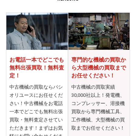
お電話一本でどこでも
専門的な機械の買取か
無料出張買取！無料査
ら
大型機械の買取まで
定！
お任せください！
中古機械の買取ならパシ
中古機械の買取実績
オリユースにお任せくだ
30,000社以上！発電機、
さい！中古機械をお電話
コンプレッサー、溶接機
一本でどこでも無料出張
買取から専門機械工具、
買取・無料査定させてい
工作機械、大型機械の買
ただきます！まずはお気
取までお任せください！