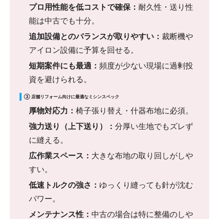
プロ用性能を低コストで確保：
耐久性・送り性
能は中古でも十分。
追加設備とのバランスが取りやすい：
裁断機や
アイロン設備に予算を回せる。
短期案件にも最適：
頻度が少ない現場に過剰投
資を避けられる。
③ 店舗リフォーム向けに最適なミシンスペック
厚物対応力：
椅子張り替え・什器布地に必須。
強力送り（上下送り）：
分厚い生地でもズレず
に縫える。
広作業スペース：
大きな布地の取り回しがしや
すい。
低速トルクの強さ：
ゆっくり縫っても針が沈む
パワー。
メンテナンス性：
中古の場合は特に整備のしや