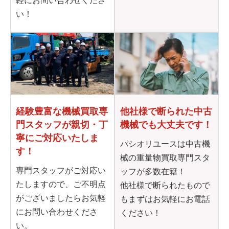
軽にお問い合わせくださ
い！
他社様で断られた
中古
経験豊富な機械買取専
機械でも大丈夫です！
門
スタッフが親切・丁
寧に
ご対応いたしま
パシオリユースは中古機
す！
械の重量物買取専門スタ
専門スタッフがご対応い
ッフが多数在籍！
たしますので、ご不明点
他社様で断られたもので
がございましたらお気軽
もまずはお気軽にお電話
にお問い合わせくださ
ください！
い。