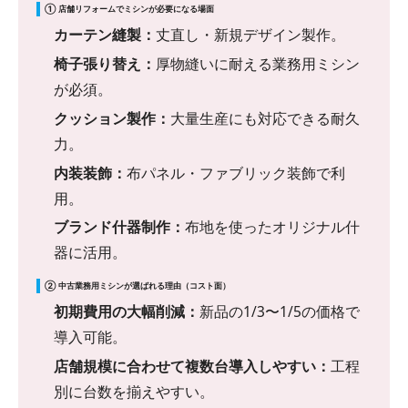
① 店舗リフォームでミシンが必要になる場面
カーテン縫製：
丈直し・新規デザイン製作。
椅子張り替え：
厚物縫いに耐える業務用ミシン
が必須。
クッション製作：
大量生産にも対応できる耐久
力。
内装装飾：
布パネル・ファブリック装飾で利
用。
ブランド什器制作：
布地を使ったオリジナル什
器に活用。
② 中古業務用ミシンが選ばれる理由（コスト面）
初期費用の大幅削減：
新品の1/3〜1/5の価格で
導入可能。
店舗規模に合わせて複数台導入しやすい：
工程
別に台数を揃えやすい。