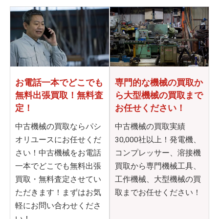
お電話一本でどこでも
専門的な機械の買取か
無料出張買取！無料査
ら
大型機械の買取まで
定！
お任せください！
中古機械の買取ならパシ
中古機械の買取実績
オリユースにお任せくだ
30,000社以上！発電機、
さい！中古機械をお電話
コンプレッサー、溶接機
一本でどこでも無料出張
買取から専門機械工具、
買取・無料査定させてい
工作機械、大型機械の買
ただきます！まずはお気
取までお任せください！
軽にお問い合わせくださ
い！