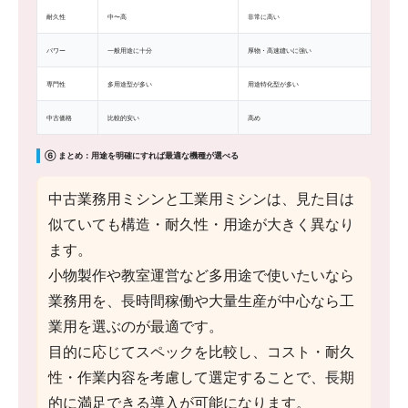
耐久性
中〜高
非常に高い
パワー
一般用途に十分
厚物・高速縫いに強い
専門性
多用途型が多い
用途特化型が多い
中古価格
比較的安い
高め
⑥ まとめ：用途を明確にすれば最適な機種が選べる
中古業務用ミシンと工業用ミシンは、見た目は
似ていても構造・耐久性・用途が大きく異なり
ます。
小物製作や教室運営など多用途で使いたいなら
業務用を、長時間稼働や大量生産が中心なら工
業用を選ぶのが最適です。
目的に応じてスペックを比較し、コスト・耐久
性・作業内容を考慮して選定することで、長期
的に満足できる導入が可能になります。