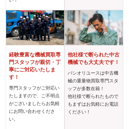
他社様で断られた
中古
経験豊富な機械買取専
機械でも大丈夫です！
門
スタッフが親切・丁
寧に
ご対応いたしま
パシオリユースは中古機
す！
械の重量物買取専門スタ
専門スタッフがご対応い
ッフが多数在籍！
たしますので、ご不明点
他社様で断られたもので
がございましたらお気軽
もまずはお気軽にお電話
にお問い合わせくださ
ください！
い。