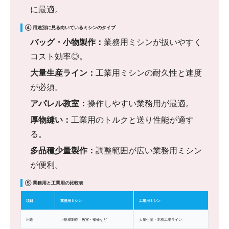
に最適。
④ 用途別に見る向いているミシンのタイプ
バッグ・小物製作：
業務用ミシンが扱いやすく
コスト効率◎。
大量生産ライン：
工業用ミシンの耐久性と速度
が必須。
アパレル教室：
操作しやすい業務用が最適。
厚物縫い：
工業用のトルクと送り性能が適す
る。
多品種少量製作：
調整範囲が広い業務用ミシン
が便利。
⑤ 業務用と工業用の比較表
項目
業務用ミシン
工業用ミシン
用途
小規模制作・教室・補修など
大量生産・本格工場ライン