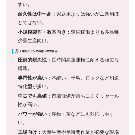
すい。
耐久性は中〜高：
家庭用よりは強いが工業用ほ
どではない。
小規模製作・教室向き：
連続稼働よりも多品種
少量生産向け。
③ 工業用ミシンの特徴（中古視点）
圧倒的耐久性：
長時間高速運転に耐える頑丈な
構造。
専門性が高い：
本縫い、千鳥、ロックなど用途
特化型が多い。
中古でも高値：
市場価値が落ちにくくリセール
性が高い。
パワーが強い：
厚物・革などにも対応しやす
い。
工場向け：
大量生産や長時間作業が必要な現場