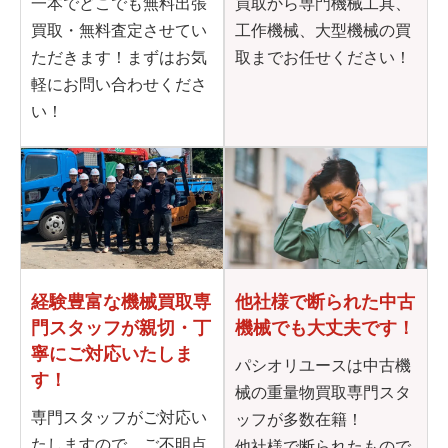
一本でどこでも無料出張
買取から専門機械工具、
買取・無料査定させてい
工作機械、大型機械の買
ただきます！まずはお気
取までお任せください！
軽にお問い合わせくださ
い！
他社様で断られた
中古
経験豊富な機械買取専
機械でも大丈夫です！
門
スタッフが親切・丁
寧に
ご対応いたしま
パシオリユースは中古機
す！
械の重量物買取専門スタ
専門スタッフがご対応い
ッフが多数在籍！
たしますので、ご不明点
他社様で断られたもので