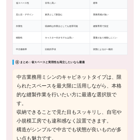
省スペース性
非常に高い
標準
見た目・デザイン
家具として馴染む
業務用感が強い
作業性
収納時は作業台としても使用可能
縫製専用で安定
移動性
キャスター付きモデルは高い
重量があり移動しにくい
中古価格帯
比較的手頃
状態によるが一般的
⑥ まとめ：省スペースと実用性を両立したいなら最適
中古業務用ミシンのキャビネットタイプは、限
られたスペースを最大限に活用しながら、本格
的な縫製作業を行いたい方に最適な選択肢で
す。
収納できることで見た目もスッキリし、自宅や
小規模工房でも違和感なく設置できます。
構造がシンプルで中古でも状態が良いものが多
い点も魅力です。