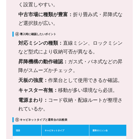
く設置しやすい。
中古市場に種類が豊富：
折り畳み式・昇降式な
ど選択肢が広い。
④ 導入時に確認したいポイント
対応ミシンの種類：
直線ミシン、ロックミシン
など型式により収納可否が異なる。
昇降機構の動作確認：
ガス式・バネ式などの昇
降がスムーズかチェック。
天板の強度：
作業台として使用できるか確認。
キャスター有無：
移動が多い環境なら必須。
電源まわり：
コード収納・配線ルートが整理さ
れているか。
⑤ キャビネットタイプと通常台の比較表
項目
キャビネットタイプ
通常のミシン台