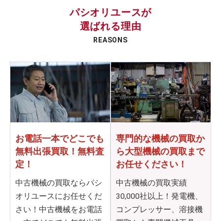
パシオリユースが
選ばれる理由
REASONS
お電話一本でどこでも
専門的な機械の買取か
無料出張買取！無料査
ら
大型機械の買取まで
定！
お任せください！
中古機械の買取ならパシ
中古機械の買取実績
オリユースにお任せくだ
30,000社以上！発電機、
さい！中古機械をお電話
コンプレッサー、溶接機