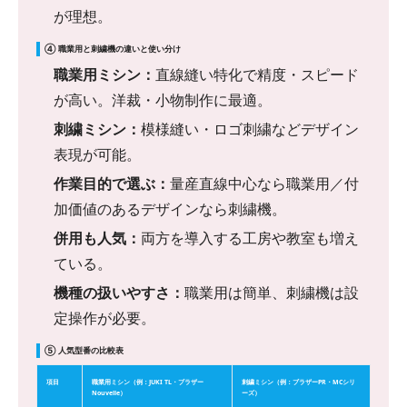
が理想。
④ 職業用と刺繍機の違いと使い分け
職業用ミシン：
直線縫い特化で精度・スピード
が高い。洋裁・小物制作に最適。
刺繍ミシン：
模様縫い・ロゴ刺繍などデザイン
表現が可能。
作業目的で選ぶ：
量産直線中心なら職業用／付
加価値のあるデザインなら刺繍機。
併用も人気：
両方を導入する工房や教室も増え
ている。
機種の扱いやすさ：
職業用は簡単、刺繍機は設
定操作が必要。
⑤ 人気型番の比較表
項目
職業用ミシン（例：JUKI TL・ブラザー
刺繍ミシン（例：ブラザーPR・MCシリ
Nouvelle）
ーズ）