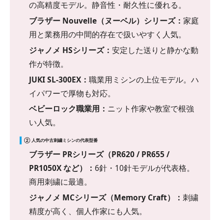
の高精度モデル。静音性・耐久性に優れる。
ブラザー Nouvelle（ヌーベル）シリーズ：
家庭
用と業務用の中間的存在で扱いやすく人気。
ジャノメ HSシリーズ：
安定した送りと静かな動
作が特徴。
JUKI SL-300EX：
職業用ミシンの上位モデル。ハ
イパワーで厚物も対応。
ベビーロック職業用：
ニット作家や教室で根強
い人気。
② 人気の中古刺繍ミシンの代表型番
ブラザー PRシリーズ（PR620 / PR655 /
PR1050X など）：
6針・10針モデルが代表格。
商用刺繍に最適。
ジャノメ MCシリーズ（Memory Craft）：
刺繍
精度が高く、個人作家にも人気。