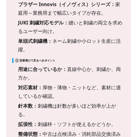
ブラザー Innovis（イノヴィス）シリーズ：
家
庭用～業務用まで幅広いタイプが存在。
JUKI 刺繍対応モデル：
縫いと刺繍の両立を求め
るユーザー向け。
単頭式刺繍機：
ネーム刺繍や小ロット生産に活
躍。
③ 型番選びで見るべきポイント
用途に合っているか：
直線中心か、刺繍か、両
方か。
対応素材：
厚物・薄物・ニットなど、素材に適
しているか確認。
針本数：
刺繍機は針数が多いほど効率が上が
る。
拡張性：
刺繍枠・ソフトが使えるかどうか。
整備状態：
中古は点検済み・消耗部品交換済み