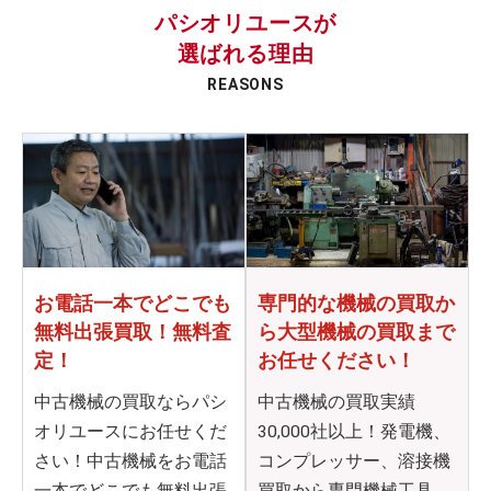
パシオリユースが
選ばれる理由
REASONS
お電話一本でどこでも
専門的な機械の買取か
無料出張買取！無料査
ら
大型機械の買取まで
定！
お任せください！
中古機械の買取ならパシ
中古機械の買取実績
オリユースにお任せくだ
30,000社以上！発電機、
さい！中古機械をお電話
コンプレッサー、溶接機
一本でどこでも無料出張
買取から専門機械工具、