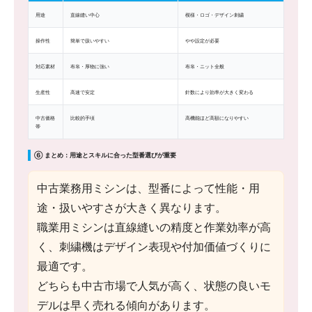
用途
直線縫い中心
模様・ロゴ・デザイン刺繍
操作性
簡単で扱いやすい
やや設定が必要
対応素材
布帛・厚物に強い
布帛・ニット全般
生産性
高速で安定
針数により効率が大きく変わる
中古価格
比較的手頃
高機能ほど高額になりやすい
帯
⑥ まとめ：用途とスキルに合った型番選びが重要
中古業務用ミシンは、型番によって性能・用
途・扱いやすさが大きく異なります。
職業用ミシンは直線縫いの精度と作業効率が高
く、刺繍機はデザイン表現や付加価値づくりに
最適です。
どちらも中古市場で人気が高く、状態の良いモ
デルは早く売れる傾向があります。