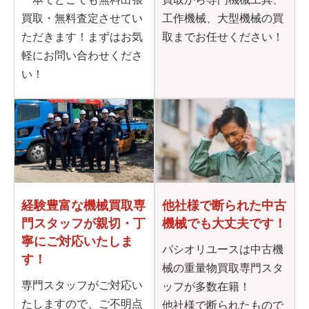
買取・無料査定させてい
工作機械、大型機械の買
ただきます！まずはお気
取までお任せください！
軽にお問い合わせくださ
い！
他社様で断られた
中古
経験豊富な機械買取専
機械でも大丈夫です！
門
スタッフが親切・丁
寧に
ご対応いたしま
パシオリユースは中古機
す！
械の重量物買取専門スタ
専門スタッフがご対応い
ッフが多数在籍！
たしますので、ご不明点
他社様で断られたもので