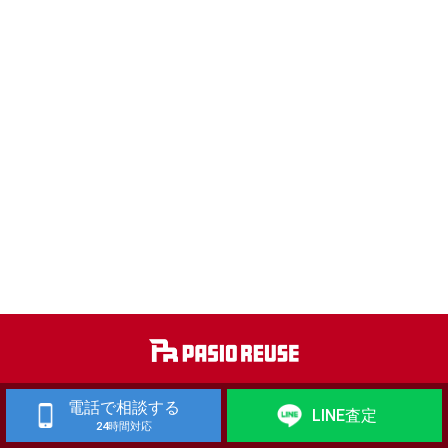
工作機械 買取
歯科技工機器 買取
電話で相談する
LINE査定
24時間対応
自動車整備機械・自動車板金機械 買取
金属加工機械・建築板金機械 買取