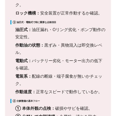
ク。
ロック機構：
安全装置が正常作動するか確認。
③ 油圧式・電動式で特に重要な点検項目
油圧式：
油圧漏れ・Oリング劣化・ポンプ動作の
安定性。
作動油の状態：
黒ずみ・異物混入は即交換レベ
ル。
電動式：
バッテリー劣化・モーター出力の低下
を確認。
電装系：
配線の断線・端子腐食が無いかチェッ
ク。
作動速度：
正常なスピードで動作しているか。
④ 分解整備の基本フロー
① 本体外観の点検：
破損やサビを確認。