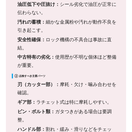
油圧低下や圧抜け：
シール劣化で油圧が正常に
伝わらない。
汚れの蓄積：
細かな金属粉や汚れが動作不良を
引き起こす。
安全性確保：
ロック機構の不具合は事故に直
結。
中古特有の劣化：
使用歴が不明な個体ほど整備
が重要。
② 点検すべき主要パーツ
刃（カッター部）：
摩耗・欠け・噛み合わせを
確認。
ギア部：
ラチェット式は特に摩耗しやすい。
ピン・ボルト類：
ガタつきがある場合は要調
整。
ハンドル部：
割れ・緩み・滑りなどをチェッ