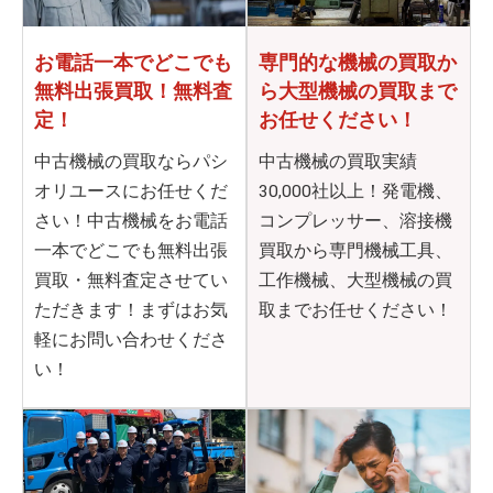
お電話一本でどこでも
専門的な機械の買取か
無料出張買取！無料査
ら
大型機械の買取まで
定！
お任せください！
中古機械の買取ならパシ
中古機械の買取実績
オリユースにお任せくだ
30,000社以上！発電機、
さい！中古機械をお電話
コンプレッサー、溶接機
一本でどこでも無料出張
買取から専門機械工具、
買取・無料査定させてい
工作機械、大型機械の買
ただきます！まずはお気
取までお任せください！
軽にお問い合わせくださ
い！