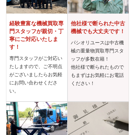
他社様で断られた
中古
経験豊富な機械買取専
機械でも大丈夫です！
門
スタッフが親切・丁
寧に
ご対応いたしま
パシオリユースは中古機
す！
械の重量物買取専門スタ
専門スタッフがご対応い
ッフが多数在籍！
たしますので、ご不明点
他社様で断られたもので
がございましたらお気軽
もまずはお気軽にお電話
にお問い合わせくださ
ください！
い。