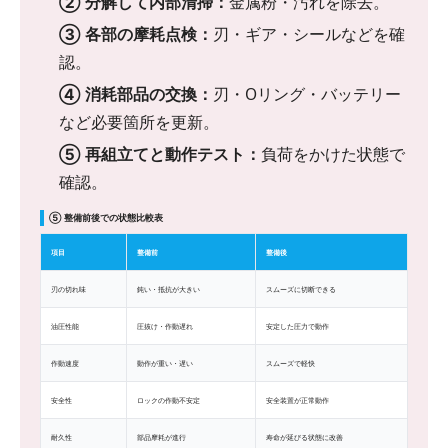
② 分解して内部清掃：
金属粉・汚れを除去。
③ 各部の摩耗点検：
刃・ギア・シールなどを確
認。
④ 消耗部品の交換：
刃・Oリング・バッテリー
など必要箇所を更新。
⑤ 再組立てと動作テスト：
負荷をかけた状態で
確認。
⑤ 整備前後での状態比較表
項目
整備前
整備後
刃の切れ味
鈍い・抵抗が大きい
スムーズに切断できる
油圧性能
圧抜け・作動遅れ
安定した圧力で動作
作動速度
動作が重い・遅い
スムーズで軽快
安全性
ロックの作動不安定
安全装置が正常動作
耐久性
部品摩耗が進行
寿命が延びる状態に改善