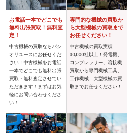
お電話一本でどこでも
専門的な機械の買取か
無料出張買取！無料査
ら
大型機械の買取まで
定！
お任せください！
中古機械の買取ならパシ
中古機械の買取実績
オリユースにお任せくだ
30,000社以上！発電機、
さい！中古機械をお電話
コンプレッサー、溶接機
一本でどこでも無料出張
買取から専門機械工具、
買取・無料査定させてい
工作機械、大型機械の買
ただきます！まずはお気
取までお任せください！
軽にお問い合わせくださ
い！