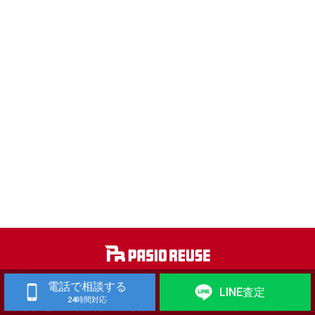
電話で相談する
工作機械 買取
歯科技工機器 買取
LINE査定
24時間対応
自動車整備機械・自動車板金機械 買取
金属加工機械・建築板金機械 買取