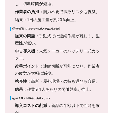
し、切断時間が短縮。
作業者の負担：
腕力不要で事故リスクも低減。
結果：
1日の施工量が約20％向上。
③ 事例③：バッテリー式導入で省力化を実現
従来の問題：
手動式では連続作業が難しく、生
産性が低い。
中古導入機：
人気メーカーのバッテリー式カッ
ター。
改善ポイント：
連続切断が可能になり、作業者
の疲労が大幅に減少。
携帯性：
高所・屋外現場への持ち運びも容易。
結果：
作業者1人あたりの労働効率が向上。
④ 中古導入で得られた共通メリット
導入コストの削減：
新品の半額以下で性能を確
保。