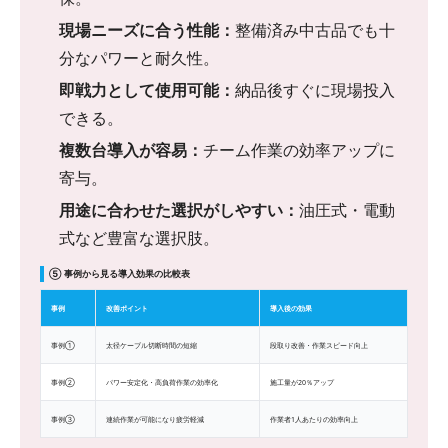
現場ニーズに合う性能：
整備済み中古品でも十
分なパワーと耐久性。
即戦力として使用可能：
納品後すぐに現場投入
できる。
複数台導入が容易：
チーム作業の効率アップに
寄与。
用途に合わせた選択がしやすい：
油圧式・電動
式など豊富な選択肢。
⑤ 事例から見る導入効果の比較表
事例
改善ポイント
導入後の効果
事例①
太径ケーブル切断時間の短縮
段取り改善・作業スピード向上
事例②
パワー安定化・高負荷作業の効率化
施工量が20％アップ
事例③
連続作業が可能になり疲労軽減
作業者1人あたりの効率向上