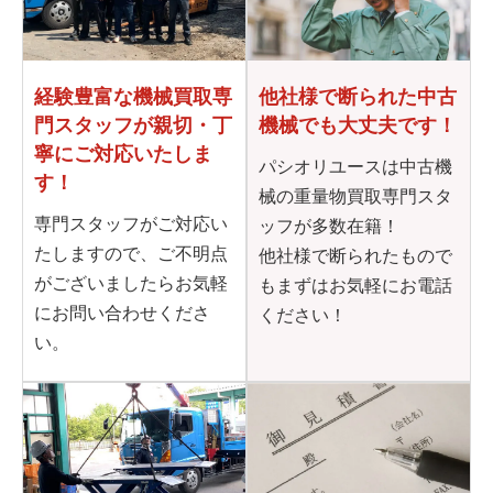
他社様で断られた
中古
経験豊富な機械買取専
機械でも大丈夫です！
門
スタッフが親切・丁
寧に
ご対応いたしま
パシオリユースは中古機
す！
械の重量物買取専門スタ
専門スタッフがご対応い
ッフが多数在籍！
たしますので、ご不明点
他社様で断られたもので
がございましたらお気軽
もまずはお気軽にお電話
にお問い合わせくださ
ください！
い。