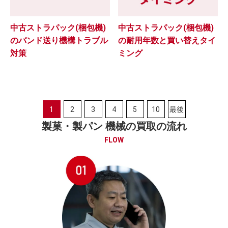
中古ストラパック(梱包機)
中古ストラパック(梱包機)
のバンド送り機構トラブル
の耐用年数と買い替えタイ
対策
ミング
1
2
3
4
5
10
最後
製菓・製パン 機械の買取の流れ
FLOW