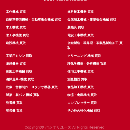
工作機械 買取
歯科技工機器 買取
自動車整備機械・自動車板金機械 買取
金属加工機械・建築板金機械 買取
木工機械 買取
農機具 買取
管工事機械 買取
電設工事機械 買取
建設機械 買取
合鍵製造・靴修理・革製品製造加工 買
取
工業用ミシン 買取
クリーニング 機械 買取
眼鏡機器 買取
理化学機器・分析機器 買取
造園工事機械 買取
住宅工事機械 買取
清掃道具･機械 買取
測量機器 買取
映像・音響制作・スタジオ機器 買取
食品加工機械 買取
製菓・製パン 機械 買取
物流・倉庫機械 買取
発電機 買取
コンプレッサー 買取
溶接機 買取
その他の強化機械 買取
Copyright© パシオリユース All Rights Reserved.