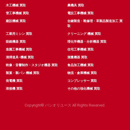
木工機械 買取
農機具 買取
管工事機械 買取
電設工事機械 買取
建設機械 買取
合鍵製造・靴修理・革製品製造加工 買
取
工業用ミシン 買取
クリーニング 機械 買取
眼鏡機器 買取
理化学機器・分析機器 買取
造園工事機械 買取
住宅工事機械 買取
清掃道具･機械 買取
測量機器 買取
映像・音響制作・スタジオ機器 買取
食品加工機械 買取
製菓・製パン 機械 買取
物流・倉庫機械 買取
発電機 買取
コンプレッサー 買取
溶接機 買取
その他の強化機械 買取
Copyright© パシオリユース All Rights Reserved.