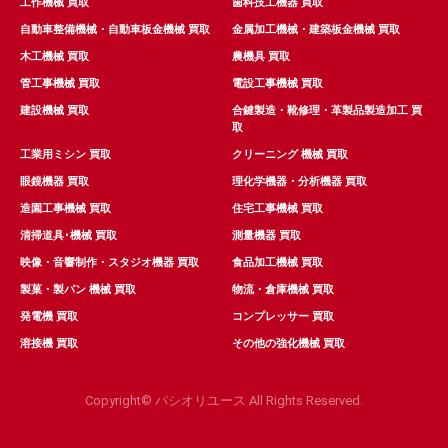
工作機械 買取
歯科技工機器 買取
自動車整備機械・自動車板金機械 買取
金属加工機械・建築板金機械 買取
木工機械 買取
農機具 買取
管工事機械 買取
電設工事機械 買取
建設機械 買取
合鍵製造・靴修理・革製品製造加工 買
取
工業用ミシン 買取
クリーニング 機械 買取
眼鏡機器 買取
理化学機器・分析機器 買取
造園工事機械 買取
住宅工事機械 買取
清掃道具･機械 買取
測量機器 買取
映像・音響制作・スタジオ機器 買取
食品加工機械 買取
製菓・製パン 機械 買取
物流・倉庫機械 買取
発電機 買取
コンプレッサー 買取
溶接機 買取
その他の強化機械 買取
Copyright© パシオリユース All Rights Reserved.