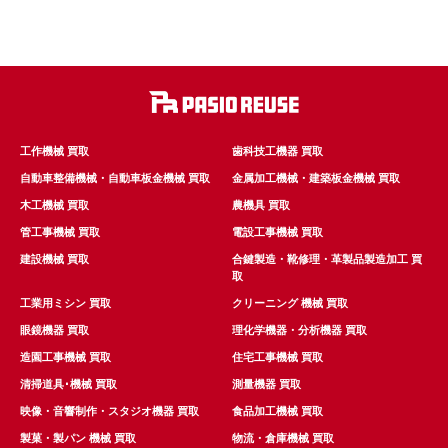
工作機械 買取
歯科技工機器 買取
自動車整備機械・自動車板金機械 買取
金属加工機械・建築板金機械 買取
木工機械 買取
農機具 買取
管工事機械 買取
電設工事機械 買取
建設機械 買取
合鍵製造・靴修理・革製品製造加工 買
取
工業用ミシン 買取
クリーニング 機械 買取
眼鏡機器 買取
理化学機器・分析機器 買取
造園工事機械 買取
住宅工事機械 買取
清掃道具･機械 買取
測量機器 買取
映像・音響制作・スタジオ機器 買取
食品加工機械 買取
製菓・製パン 機械 買取
物流・倉庫機械 買取