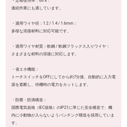
​ ・定格使用率：60%：​
​連続作業にも適しています。
​ ・適用ワイヤ径：1.2 / 1.4 / 1.6mm：​
​多様な溶接材料に対応可能です。
​ ・適用ワイヤ材質：軟鋼 / 軟鋼フラックス入りワイヤ：
​​さまざまな材料の溶接に対応します。
​ ・省エネ機能：​
​トーチスイッチをOFFにしてから約7分後、自動的に入力電
源を遮断し、待機時の電力をカットします。
​ ・防塵・防滴構造：
​​国際電気規格（IEC規格）のIP21に準じた安全構造で、機
内に小動物が入らないようパンチング構造を採用していま
す。