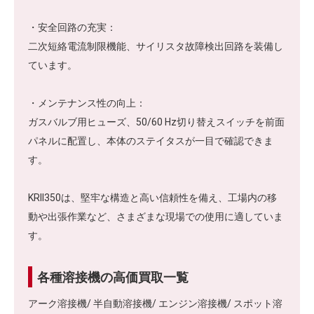
​ ・安全回路の充実：​
​二次短絡電流制限機能、サイリスタ故障検出回路を装備し
ています。
​ ・メンテナンス性の向上：​
​ガスバルブ用ヒューズ、50/60 Hz切り替えスイッチを前面
パネルに配置し、本体のステイタスが一目で確認できま
す。
​ KRII350は、堅牢な構造と高い信頼性を備え、工場内の移
動や出張作業など、さまざまな現場での使用に適していま
す。
各種溶接機の高価買取一覧
アーク溶接機/ 半自動溶接機/ エンジン溶接機/ スポット溶