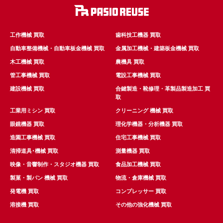
工作機械 買取
歯科技工機器 買取
自動車整備機械・自動車板金機械 買取
金属加工機械・建築板金機械 買取
木工機械 買取
農機具 買取
管工事機械 買取
電設工事機械 買取
建設機械 買取
合鍵製造・靴修理・革製品製造加工 買
取
工業用ミシン 買取
クリーニング 機械 買取
眼鏡機器 買取
理化学機器・分析機器 買取
造園工事機械 買取
住宅工事機械 買取
清掃道具･機械 買取
測量機器 買取
映像・音響制作・スタジオ機器 買取
食品加工機械 買取
製菓・製パン 機械 買取
物流・倉庫機械 買取
発電機 買取
コンプレッサー 買取
溶接機 買取
その他の強化機械 買取