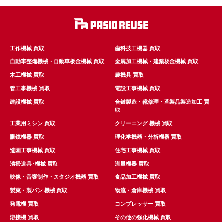
工作機械 買取
歯科技工機器 買取
自動車整備機械・自動車板金機械 買取
金属加工機械・建築板金機械 買取
木工機械 買取
農機具 買取
管工事機械 買取
電設工事機械 買取
建設機械 買取
合鍵製造・靴修理・革製品製造加工 買
取
工業用ミシン 買取
クリーニング 機械 買取
眼鏡機器 買取
理化学機器・分析機器 買取
造園工事機械 買取
住宅工事機械 買取
清掃道具･機械 買取
測量機器 買取
映像・音響制作・スタジオ機器 買取
食品加工機械 買取
製菓・製パン 機械 買取
物流・倉庫機械 買取
発電機 買取
コンプレッサー 買取
溶接機 買取
その他の強化機械 買取