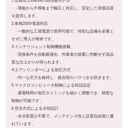
1.定格出力20kVAの高性能モデル
- 薄板から中厚板まで幅広く対応し、安定した溶接品質
を提供します。
2.単相200V電源対応
- 一般的な工場電源で使用可能で、特別な設備を必要と
せずに導入が簡単です。
3.インテリジェント制御機能搭載
- 溶接条件を自動最適化、作業者の慎重に判断せず高品
質な仕上がりが得られます。
4.エアシリンダーによる加圧方式
- 均一な圧力を維持し、接合部のバラつきを防ぎます。
5.マイクロコンピュータ制御による対話設定
- 通電時間や加圧タイミングを細かく調整でき、精密な
制御が可能です。
6.空冷方式による冷却設計
- 水冷装置が不要で、メンテナンス性と設置自由度に優
れています。