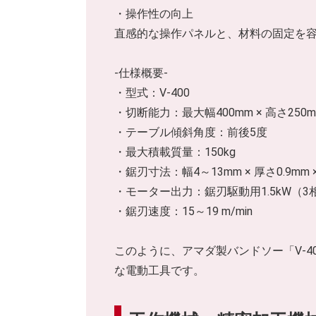
・操作性の向上
直感的な操作パネルと、材料の固定を
-仕様概要-
・型式：V-400
・切断能力：最大幅400mm × 高さ250
・テーブル傾斜角度：前後5度
・最大積載質量：150kg
・鋸刃寸法：幅4～13mm × 厚さ0.9mm ×
・モーター出力：鋸刃駆動用1.5kW（3相
・鋸刃速度：15～19 m/min
このように、アマダ製バンドソー「V-
な電動工具です。