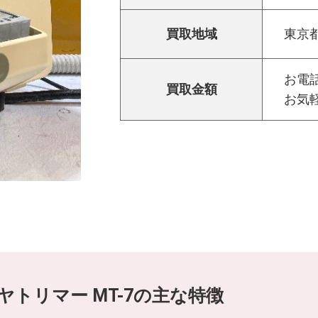
買取地域
東京
お電話
買取金額
お気
イヤトリマー MT-7の主な特徴