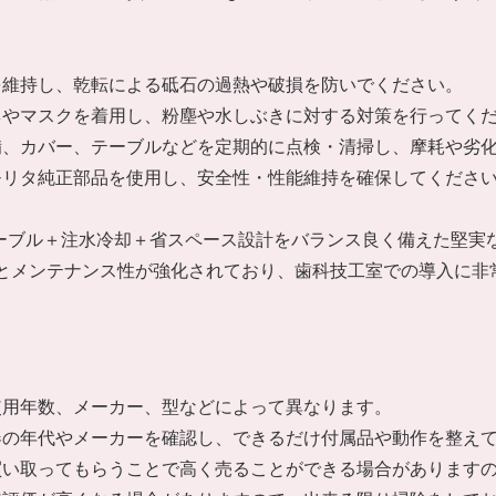
を維持し、乾転による砥石の過熱や破損を防いでください。
ネやマスクを着用し、粉塵や水しぶきに対する対策を行ってく
備、カバー、テーブルなどを定期的に点検・清掃し、摩耗や劣
モリタ純正部品を使用し、安全性・性能維持を確保してくださ
整テーブル＋注水冷却＋省スペース設計をバランス良く備えた堅
性とメンテナンス性が強化されており、歯科技工室での導入に非
使用年数、メーカー、型などによって異なります。
器の年代やメーカーを確認し、できるだけ付属品や動作を整え
買い取ってもらうことで高く売ることができる場合があります