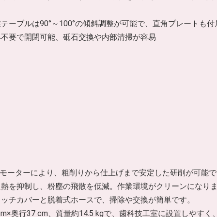
ーブルは90°～100°の傾斜調整が可能で、直角プレートも付
具不要で開閉可能、砥石交換や内部清掃が容易
Wのモーターにより、粗削りから仕上げまで安定した研削が可能
過熱を抑制し、粉塵の飛散を低減。作業環境がクリーンになり
タッチカバーと脱着式ホースで、掃除や交換が簡単です。
m×奥行37 cm、質量約14.5 kgで、歯科技工室に設置しやす