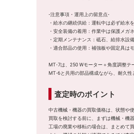
-注意事項・運用上の留意点-
・給水の継続供給：運転中は必ず給水
・安全装備の着用：作業中は保護メガ
・定期メンテナンス：砥石、給排水設
・適合部品の使用：補強板や固定具は
MT‑7は、250 Wモーター＋角度調
MT‑6と共用の部品構成ながら、耐久
査定時のポイント
中古機械・機器の買取価格は、状態や
買取を検討する前に、まずは機械・機
工場の廃業や移転の場合は、まとめて