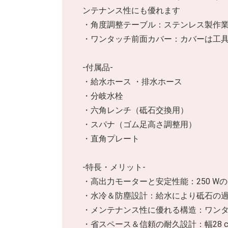
ンテナンス性にも優れます
・角度調整テーブル：ステンレス製作業テ
・ワンタッチ前面カバー：カバーは工
-付属品-
・給水ホース ・排水ホース
・分岐水栓
・六角レンチ（砥石交換用）
・スパナ（ゴム足高さ調整用）
・直角プレート
-特長・メリット-
・高出力モーターと安定性能：250 
・水冷＆防塵設計：給水により砥石の
・メンテナンス性に優れる構造：ワン
・省スペース＆信頼の耐久設計：幅28 c