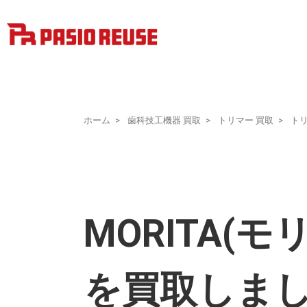
ホーム
歯科技工機器 買取
トリマー 買取
ト
MORITA(モ
を買取しま