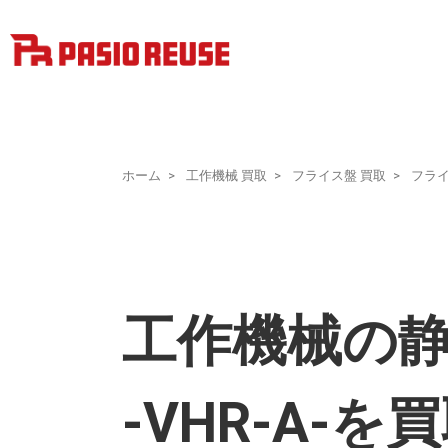
ホーム
工作機械 買取
フライス盤 買取
フラ
工作機械の静
-VHR-A-