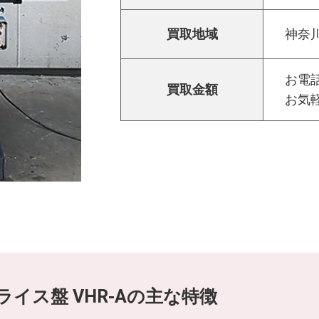
買取地域
神奈
お電話
買取金額
お気
イス盤 VHR-Aの主な特徴