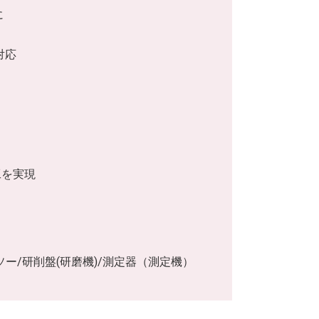
に
対応
工を実現
ー/研削盤(研磨機)/測定器（測定機）