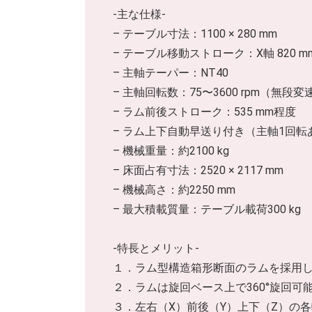
-主な仕様-
– テーブル寸法：1100 × 280 mm
– テーブル移動ストローク：X軸 820 mm、
– 主軸テーパー：NT40
– 主軸回転数：75〜3600 rpm（無
– ラム前後ストローク：535 mm程度
– ラム上下自動早送り付き（主軸1回
– 機械重量：約2100 kg
– 床面占有寸法：2520 × 2117 mm
– 機械高さ：約2250 mm
– 最大積載質量：テーブル載荷300 kg
-特長とメリット-
１．ラム型構造箱形断面のラムを採用
２．ラムは旋回ベース上で360°旋回
３．左右（X）前後（Y）上下（Z）の