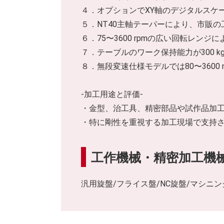
４．オプションでXY軸のデジタルスケ
５．NT40主軸テーパーにより、市販
６．75〜3600 rpmの広い回転レ
７．テーブルのワーク保持能力が300 
８．無段変速仕様モデルでは80〜360
-加工用途と評価-
・金型、治工具、精密部品や試作品加
・特に剛性を重視する加工現場で支持
工作機械・精密加工機
汎用旋盤/フライス盤/NC旋盤/マシニ