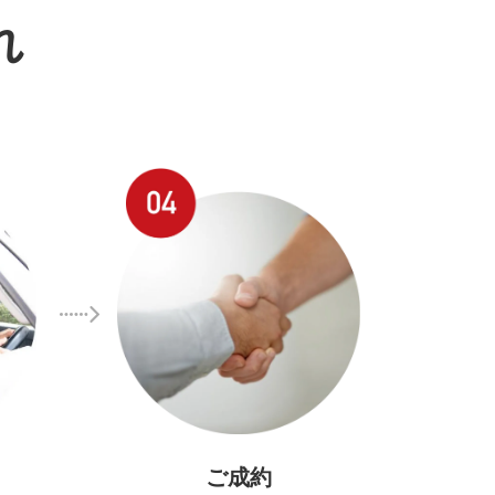
れ
ご成約