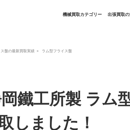
機械買取カテゴリー
出張買取の
イス盤の最新買取実績
ラム型フライス盤
岡鐵工所製 ラム
を買取しました！