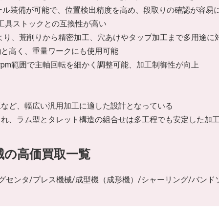
ール装備が可能で、位置検出精度を高め、段取りの確認が容易
の工具ストックとの互換性が高い
ンジにより、荒削りから精密加工、穴あけやタップ加工まで多用途に
kgと高く、重量ワークにも使用可能
0 rpm範囲で主軸回転を細かく調整可能、加工制御性が向上
工など、幅広い汎用加工に適した設計となっている
され、ラム型とタレット構造の組合せは多工程でも安定した加
械の高価買取一覧
ングセンタ/プレス機械/成型機（成形機）/シャーリング/バンドソ