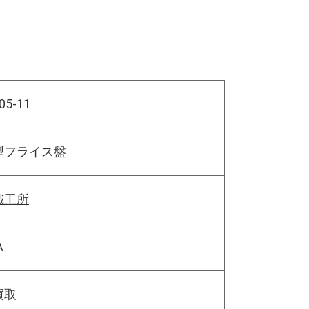
05-11
型フライス盤
鐵工所
A
買取