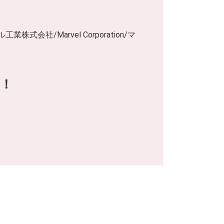
社/Marvel Corporation/マ
！