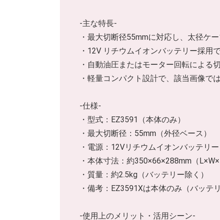
-主な特長-
・最大切断径55mmに対応し、太径ケ
・12V リチウムイオンバッテリー採
・自動油圧またはモーター回転による
・軽量コンパクト設計で、該当画像では本
-仕様-
・型式：EZ3591（本体のみ）
・最大切断径：55mm（外径ベース）
・電源：12Vリチウムイオンバッテリー
・本体寸法：約350×66×288mm（L×W
・質量：約2.5kg（バッテリー除く）
・備考：EZ3591Xは本体のみ（バッテ
-使用上のメリット・活用シーン-