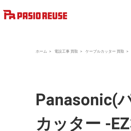
ホーム
電設工事 買取
ケーブルカッター 買取
Panason
カッター -E