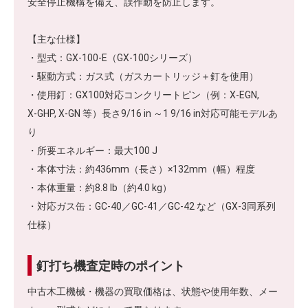
安全停止機構を備え、誤作動を防止します。
【主な仕様】
・型式：GX‑100‑E（GX‑100シリーズ）
・駆動方式：ガス式（ガスカートリッジ＋釘を使用）
・使用釘：GX100対応コンクリートピン（例：X‑EGN,
X‑GHP, X‑GN 等）長さ9/16 in ～1 9/16 in対応可能モデルあ
り
・所要エネルギー：最大100 J
・本体寸法：約436mm（長さ）×132mm（幅）程度
・本体重量：約8.8 lb（約4.0 kg）
・対応ガス缶：GC‑40／GC‑41／GC‑42 など（GX‑3同系列
仕様）
釘打ち機査定時のポイント
中古木工機械・機器の買取価格は、状態や使用年数、メー