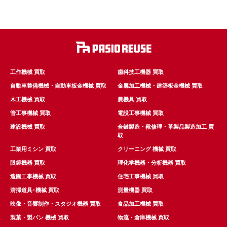
工作機械 買取
歯科技工機器 買取
自動車整備機械・自動車板金機械 買取
金属加工機械・建築板金機械 買取
木工機械 買取
農機具 買取
管工事機械 買取
電設工事機械 買取
建設機械 買取
合鍵製造・靴修理・革製品製造加工 買
取
工業用ミシン 買取
クリーニング 機械 買取
眼鏡機器 買取
理化学機器・分析機器 買取
造園工事機械 買取
住宅工事機械 買取
清掃道具･機械 買取
測量機器 買取
映像・音響制作・スタジオ機器 買取
食品加工機械 買取
製菓・製パン 機械 買取
物流・倉庫機械 買取