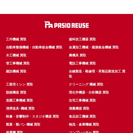
工作機械 買取
歯科技工機器 買取
自動車整備機械・自動車板金機械 買取
金属加工機械・建築板金機械 買取
木工機械 買取
農機具 買取
管工事機械 買取
電設工事機械 買取
建設機械 買取
合鍵製造・靴修理・革製品製造加工 買
取
工業用ミシン 買取
クリーニング 機械 買取
眼鏡機器 買取
理化学機器・分析機器 買取
造園工事機械 買取
住宅工事機械 買取
清掃道具･機械 買取
測量機器 買取
映像・音響制作・スタジオ機器 買取
食品加工機械 買取
製菓・製パン 機械 買取
物流・倉庫機械 買取
発電機 買取
コンプレッサー 買取