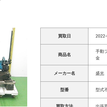
買取日
2022-
手動
商品名
金
メーカー名
盛光
型番
型式
買取方法
出張