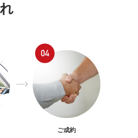
れ
ご成約