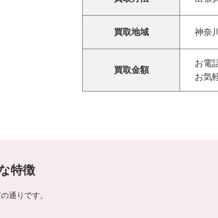
買取地域
神奈
お電話
買取金額
お気
な特徴
下の通りです。