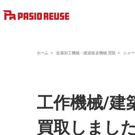
ホーム
金属加工機械・建築板金機械 買取
シャー
工作機械/建
買取しまし