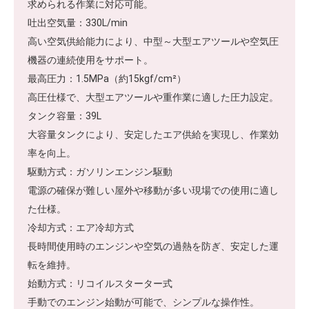
求められる作業に対応可能。
吐出空気量：330L/min
高い空気供給能力により、中型～大型エアツールや空気圧
機器の連続使用をサポート。
最高圧力：1.5MPa（約15kgf/cm²）
高圧仕様で、大型エアツールや重作業に適した圧力設定。
タンク容量：39L
大容量タンクにより、安定したエア供給を実現し、作業効
率を向上。
駆動方式：ガソリンエンジン駆動
電源の確保が難しい屋外や移動が多い現場での使用に適し
た仕様。
冷却方式：エア冷却方式
長時間使用時のエンジンや空気の過熱を防ぎ、安定した運
転を維持。
始動方式：リコイルスターター式
手動でのエンジン始動が可能で、シンプルな操作性。