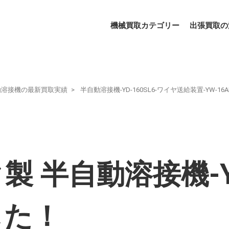
機械買取カテゴリー
出張買取の
動溶接機の最新買取実績
半自動溶接機-YD-160SL6-ワイヤ送給装置-YW-16AE
 半自動溶接機-YD-
した！