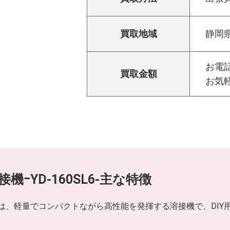
買取地域
静岡
お電話
買取金額
お気
ｰYD-160SL6-主な特徴
0SL6は、軽量でコンパクトながら高性能を発揮する溶接機で、D