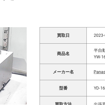
買取日
2023-
半自動
商品名
YW-1
メーカー名
Pan
型番
YD-1
買取方法
出張