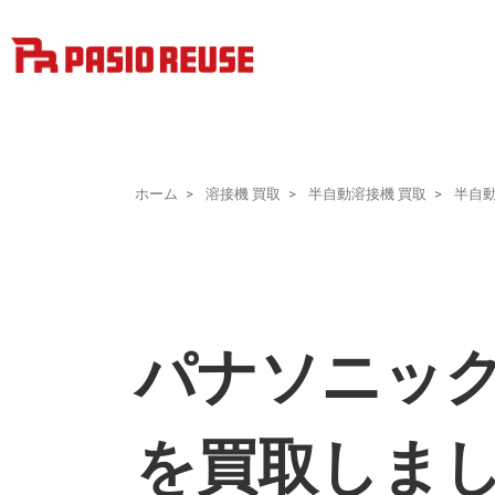
ホーム
溶接機 買取
半自動溶接機 買取
半自
パナソニック製
を買取しま