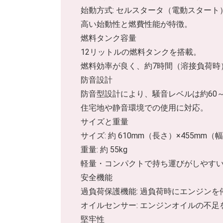
始動方式: セルスタータ（電動スター
高い始動性と燃費性能が特徴。
燃料タンク容量
12リットルの燃料タンクを搭載。
燃料効率が良く、約7時間（溶接負荷時
防音設計
防音型設計により、騒音レベルは約60～
住宅地や静音環境での使用に対応。
サイズと重量
サイズ: 約 610mm（長さ）×455mm（
重量: 約 55kg
軽量・コンパクトで持ち運びがしやす
安全機能
過負荷保護機能: 過負荷時にエンジン
オイルセンサー: エンジンオイルの不
堅牢性