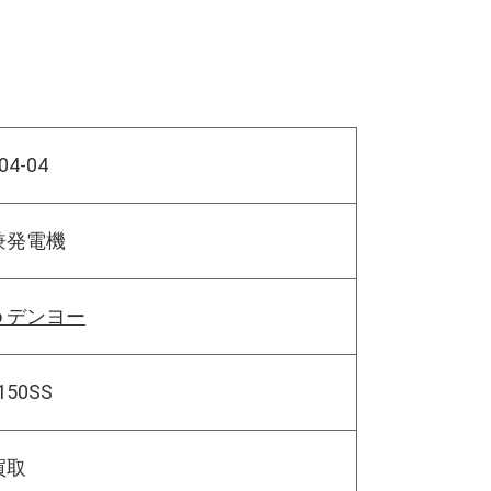
04-04
兼発電機
yo デンヨー
150SS
買取