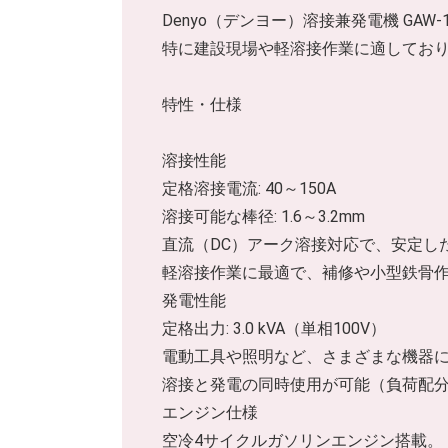
Denyo（デンヨー）溶接兼発電機 GA
特に建設現場や軽溶接作業に適してお
特性・仕様
溶接性能
定格溶接電流: 40～150A
溶接可能な棒径: 1.6～3.2mm
直流（DC）アーク溶接対応で、安定し
軽溶接作業に最適で、補修や小型鉄骨
発電性能
定格出力: 3.0 kVA（単相100V）
電動工具や照明など、さまざまな機器
溶接と発電の同時使用が可能（負荷配
エンジン仕様
空冷4サイクルガソリンエンジン搭載。