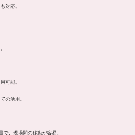
にも対応。
適。
。
使用可能。
しての活用。
的軽量で、現場間の移動が容易。