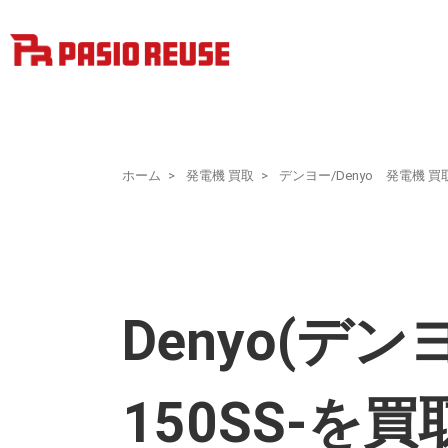
ホーム
発電機 買取
デンヨー/Denyo 発電機 買
Denyo(デン
150SS-を