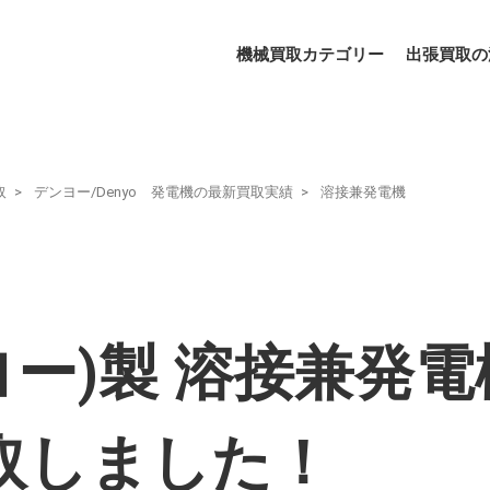
機械買取カテゴリー
出張買取の
取
デンヨー/Denyo 発電機の最新買取実績
溶接兼発電機
ヨー)製 溶接兼発電機
買取しました！