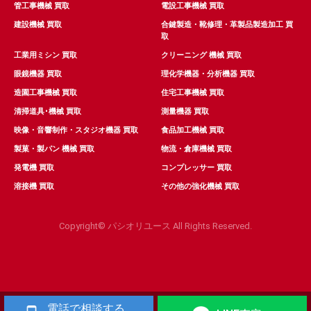
管工事機械 買取
電設工事機械 買取
建設機械 買取
合鍵製造・靴修理・革製品製造加工 買
取
工業用ミシン 買取
クリーニング 機械 買取
眼鏡機器 買取
理化学機器・分析機器 買取
造園工事機械 買取
住宅工事機械 買取
清掃道具･機械 買取
測量機器 買取
映像・音響制作・スタジオ機器 買取
食品加工機械 買取
製菓・製パン 機械 買取
物流・倉庫機械 買取
発電機 買取
コンプレッサー 買取
溶接機 買取
その他の強化機械 買取
Copyright© パシオリユース All Rights Reserved.
電話で相談する