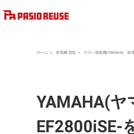
ホーム
発電機 買取
ヤマハ発動機/YAMAHA 発
YAMAHA(
EF2800iS