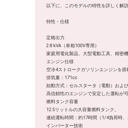
以下に、このモデルの特性を詳しく解
特性・仕様
定格出力
2.8 kVA（単相100V専用）
家庭用電化製品、大型電動工具、精密
エンジン仕様
空冷4ストロークガソリンエンジンを搭
排気量：171cc
始動方式：セルスタータ（電動）およ
高信頼性のエンジンで安定した運転が
燃料タンク容量
12.5リットルの大容量燃料タンク。
連続運転時間：約17時間（1/4負荷時
インバーター技術