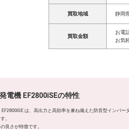
買取地域
静岡
お電話
買取金額
お気
電機 EF2800iSEの特性
 EF2800iSE は、高出力と高効率を兼ね備えた防音型イン
ます。
率の良さが特徴です。