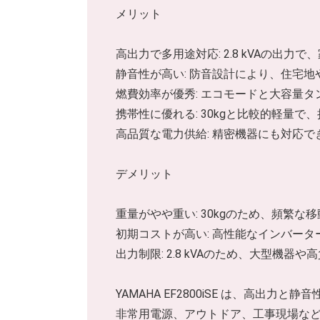
メリット
高出力で多用途対応: 2.8 kVAの出
静音性が高い: 防音設計により、住宅
燃費効率が優秀: エコモードと大容量
携帯性に優れる: 30kgと比較的軽量
高品質な電力供給: 精密機器にも対応
デメリット
重量がやや重い: 30kgのため、頻繁
初期コストが高い: 高性能なインバー
出力制限: 2.8 kVAのため、大型機
YAMAHA EF2800iSE は、高
非常用電源、アウトドア、工事現場な