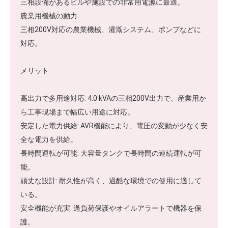
三相設備があるビルや施設での非常用電源に最適。
農業用機械の動力
三相200V対応の農業機械、灌漑システム、ポンプなどに
対応。
メリット
高出力で多用途対応: 4.0 kVAの三相200V出力で、産業用か
ら工事現場まで幅広い用途に対応。
安定した電力供給: AVR機能により、電圧の変動が少なく安
全な電力を供給。
長時間運転が可能: 大容量タンクで長時間の連続運転が可
能。
頑丈な設計: 耐久性が高く、過酷な環境での使用に適して
いる。
安全機能が充実: 過負荷保護やオイルアラートで機器を保
護。