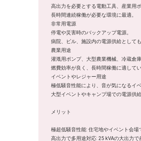
高出力を必要とする電動工具、産業用
長時間連続稼働が必要な環境に最適。
非常用電源
停電や災害時のバックアップ電源。
病院、ビル、施設内の電源供給として
農業用途
灌漑用ポンプ、大型農業機械、冷蔵倉
燃費効率が良く、長時間稼働に適して
イベントやレジャー用途
極低騒音性能により、音が気になるイ
大型イベントやキャンプ場での電源供
メリット
極超低騒音性能: 住宅地やイベント会
高出力で多用途対応: 25 kVAの大出