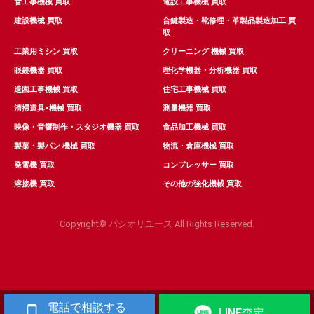
管工事機械 買取
電設工事機械 買取
建設機械 買取
合鍵製造・靴修理・革製品製造加工 買
取
工業用ミシン 買取
クリーニング 機械 買取
眼鏡機器 買取
理化学機器・分析機器 買取
造園工事機械 買取
住宅工事機械 買取
清掃道具･機械 買取
測量機器 買取
映像・音響制作・スタジオ機器 買取
食品加工機械 買取
製菓・製パン 機械 買取
物流・倉庫機械 買取
発電機 買取
コンプレッサー 買取
溶接機 買取
その他の強化機械 買取
Copyright© パシオリユース All Rights Reserved.
電話で相談する
LINE査定