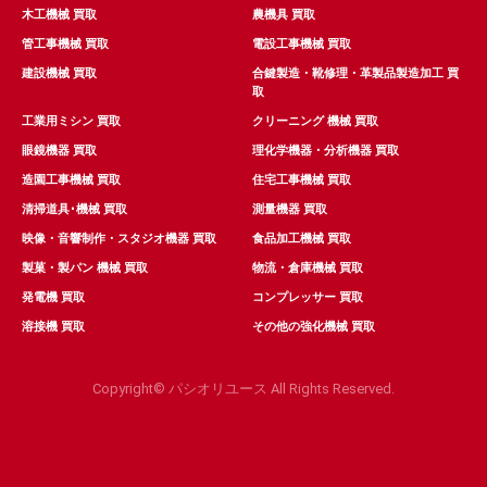
木工機械 買取
農機具 買取
管工事機械 買取
電設工事機械 買取
建設機械 買取
合鍵製造・靴修理・革製品製造加工 買
取
工業用ミシン 買取
クリーニング 機械 買取
眼鏡機器 買取
理化学機器・分析機器 買取
造園工事機械 買取
住宅工事機械 買取
清掃道具･機械 買取
測量機器 買取
映像・音響制作・スタジオ機器 買取
食品加工機械 買取
製菓・製パン 機械 買取
物流・倉庫機械 買取
発電機 買取
コンプレッサー 買取
溶接機 買取
その他の強化機械 買取
Copyright© パシオリユース All Rights Reserved.