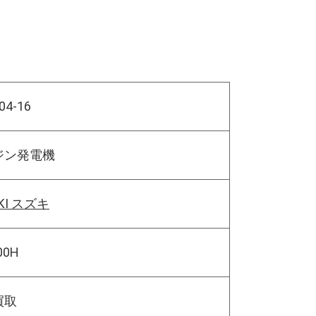
04-16
ジン発電機
KI スズキ
00H
買取