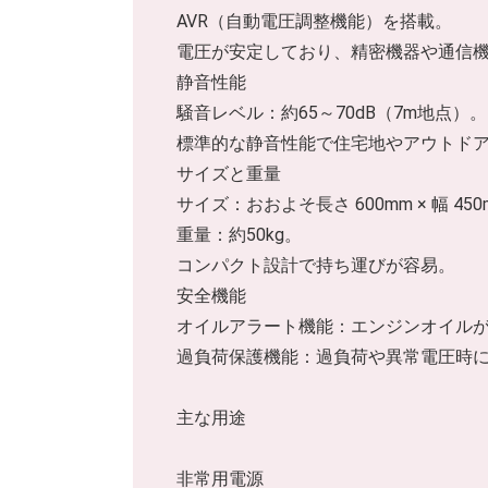
AVR（自動電圧調整機能）を搭載。
電圧が安定しており、精密機器や通信
静音性能
騒音レベル：約65～70dB（7m地点）。
標準的な静音性能で住宅地やアウトド
サイズと重量
サイズ：おおよそ長さ 600mm × 幅 450
重量：約50kg。
コンパクト設計で持ち運びが容易。
安全機能
オイルアラート機能：エンジンオイル
過負荷保護機能：過負荷や異常電圧時
主な用途
非常用電源