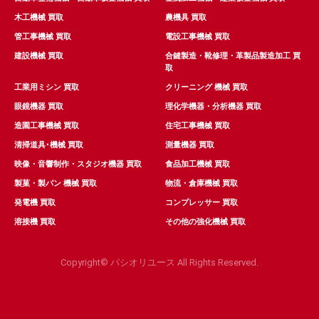
木工機械 買取
農機具 買取
管工事機械 買取
電設工事機械 買取
建設機械 買取
合鍵製造・靴修理・革製品製造加工 買
取
工業用ミシン 買取
クリーニング 機械 買取
眼鏡機器 買取
理化学機器・分析機器 買取
造園工事機械 買取
住宅工事機械 買取
清掃道具･機械 買取
測量機器 買取
映像・音響制作・スタジオ機器 買取
食品加工機械 買取
製菓・製パン 機械 買取
物流・倉庫機械 買取
発電機 買取
コンプレッサー 買取
溶接機 買取
その他の強化機械 買取
Copyright© パシオリユース All Rights Reserved.