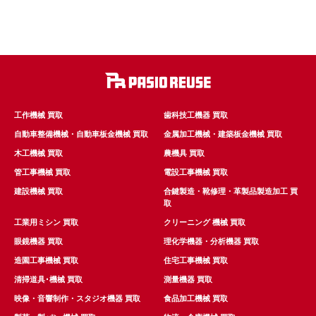
工作機械 買取
歯科技工機器 買取
自動車整備機械・自動車板金機械 買取
金属加工機械・建築板金機械 買取
木工機械 買取
農機具 買取
管工事機械 買取
電設工事機械 買取
建設機械 買取
合鍵製造・靴修理・革製品製造加工 買
取
工業用ミシン 買取
クリーニング 機械 買取
眼鏡機器 買取
理化学機器・分析機器 買取
造園工事機械 買取
住宅工事機械 買取
清掃道具･機械 買取
測量機器 買取
映像・音響制作・スタジオ機器 買取
食品加工機械 買取